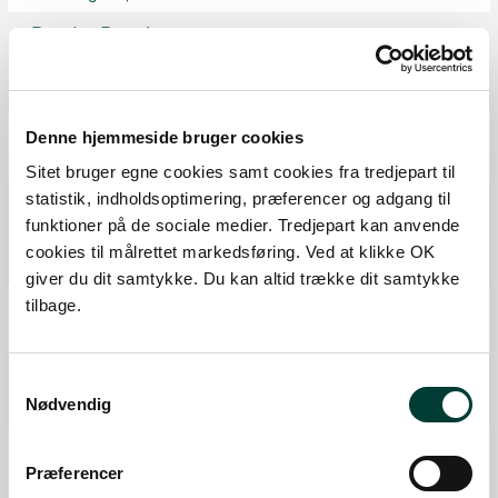
Borde-Bænke
P-plads
Fra forrige:
4,5 km
Samlet:
143,4 km
Information
Denne hjemmeside bruger cookies
Fra forrige:
0,1 km
Samlet:
143,5 km
Sitet bruger egne cookies samt cookies fra tredjepart til
statistik, indholdsoptimering, præferencer og adgang til
P-plads
funktioner på de sociale medier. Tredjepart kan anvende
P-plads
cookies til målrettet markedsføring. Ved at klikke OK
Fra forrige:
1,7 km
Samlet:
145,2 km
giver du dit samtykke. Du kan altid trække dit samtykke
P-plads
tilbage.
Fra forrige:
0,8 km
Samlet:
145,8 km
Kano/kajak rastested
Samtykkevalg
Nødvendig
Fra forrige:
6,7 km
Samlet:
152,5 km
Isætningssted
Præferencer
Kano/kajak rastested