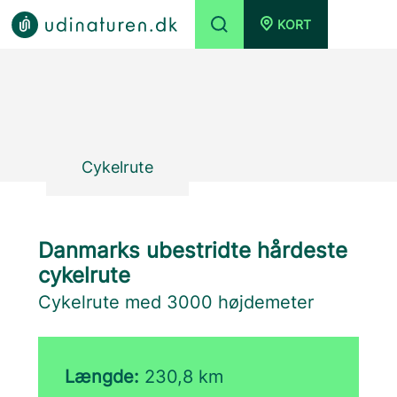
KORT
Cykelrute
Danmarks ubestridte hårdeste
cykelrute
Cykelrute med 3000 højdemeter
Længde:
230,8 km