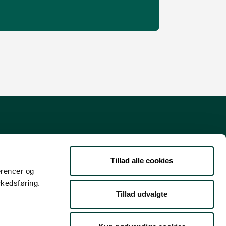
Danmarks guide til natur- og
friluftsoplevelser
Tillad alle cookies
erencer og
Støttet af Nordea-fonden
rkedsføring.
Tillad udvalgte