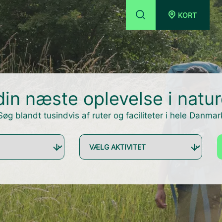
KORT
din næste oplevelse i natu
Søg blandt tusindvis af ruter og faciliteter i hele Danmar