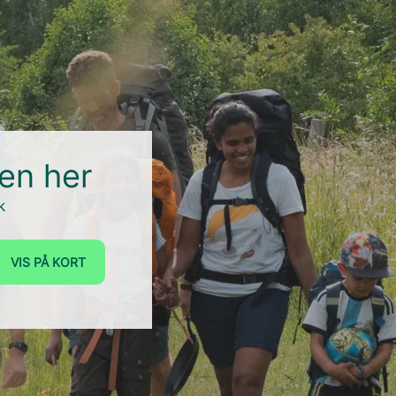
ren her
k
VIS PÅ KORT