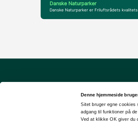
Danske Naturparker
Danske Naturparker er Friluftsrådets kvalitet
Om udinaturen.dk
Denne hjemmeside bruger
FAQ - Ofte stillede spørgsmål
Sitet bruger egne cookies s
Cookies
adgang til funktioner på d
Tilgængelighedserklæring
Ved at klikke OK giver du 
Login (for facilitets-ejere)