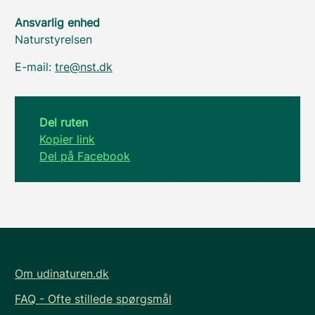
Ansvarlig enhed
Naturstyrelsen
E-mail:
tre@nst.dk
Del ruten
Kopier link
Del på Facebook
Om udinaturen.dk
FAQ - Ofte stillede spørgsmål