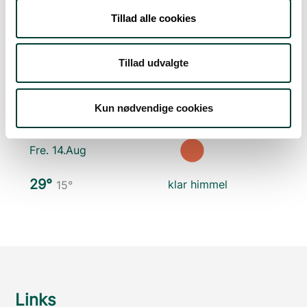
Tillad alle cookies
21°
spredte skyer
8°
Tillad udvalgte
Tors. 13.Aug
26°
få skyer
Kun nødvendige cookies
12°
Fre. 14.Aug
29°
klar himmel
15°
Links