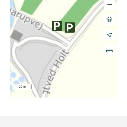
–
20 m