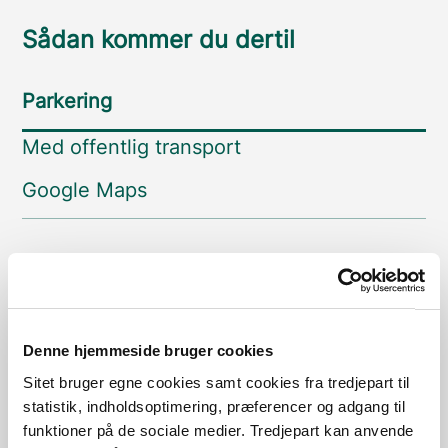
Sådan kommer du dertil
Parkering
Med offentlig transport
Google Maps
Nybjerg Mølle
Parkeringsplads
Læs mere
Denne hjemmeside bruger cookies
Sitet bruger egne cookies samt cookies fra tredjepart til
Nybjerg Mølle
statistik, indholdsoptimering, præferencer og adgang til
Parkeringsplads
funktioner på de sociale medier. Tredjepart kan anvende
Læs mere