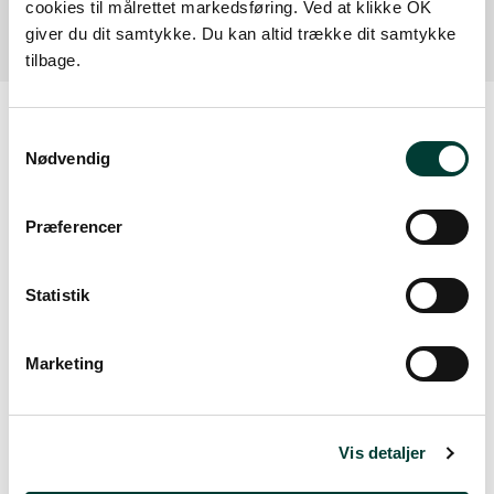
cookies til målrettet markedsføring. Ved at klikke OK
giver du dit samtykke. Du kan altid trække dit samtykke
tilbage.
Samtykkevalg
Nødvendig
Vejrudsigt
Præferencer
Man. 10.Aug
Statistik
20°
kraftig regn
12°
Marketing
Tirs. 11.Aug
18°
spredte skyer
9°
Vis detaljer
Ons. 12.Aug