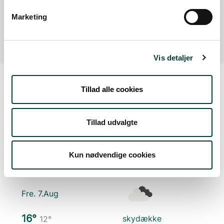
Der er ingen parkeringspladser i umiddelbar nærhed
Marketing
af faciliteten.
Vis detaljer
Tillad alle cookies
Vejrudsigt
Tillad udvalgte
Tors. 6.Aug
Kun nødvendige cookies
19°
let regn
14°
Fre. 7.Aug
16°
skydække
12°