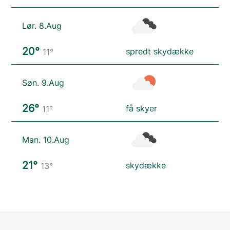
Lør. 8.Aug
20°
spredt skydække
11°
Søn. 9.Aug
26°
få skyer
11°
Man. 10.Aug
21°
skydække
13°