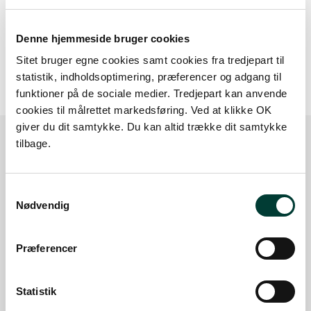
Denne hjemmeside bruger cookies
20 m
Sitet bruger egne cookies samt cookies fra tredjepart til
statistik, indholdsoptimering, præferencer og adgang til
funktioner på de sociale medier. Tredjepart kan anvende
cookies til målrettet markedsføring. Ved at klikke OK
giver du dit samtykke. Du kan altid trække dit samtykke
tilbage.
Sådan kommer du dertil
Samtykkevalg
Nødvendig
Parkering
Med offentlig transport
Præferencer
Google Maps
Statistik