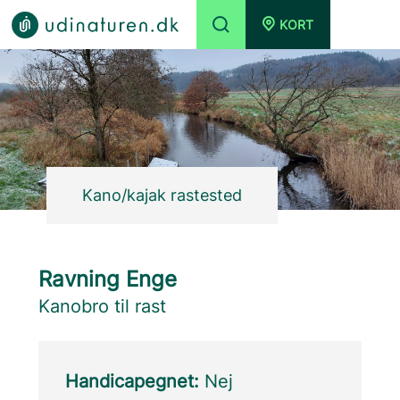
KORT
Kano/kajak rastested
Ravning Enge
Kanobro til rast
Handicapegnet:
Nej