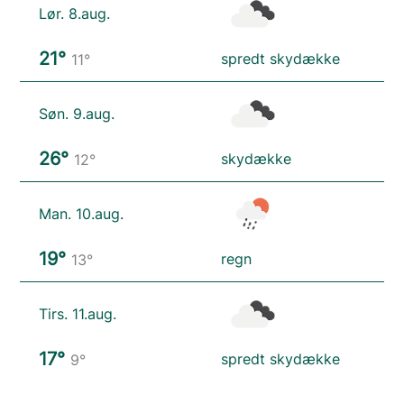
Lør. 8.aug.
21°
spredt skydække
11°
Søn. 9.aug.
26°
skydække
12°
Man. 10.aug.
19°
regn
13°
Tirs. 11.aug.
17°
spredt skydække
9°