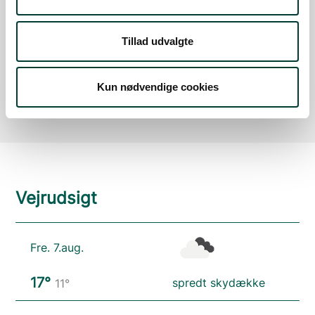
Tillad udvalgte
Ravning Enge
Parkeringsplads
Læs mere
Kun nødvendige cookies
Vejrudsigt
Fre. 7.aug.
17°
spredt skydække
11°