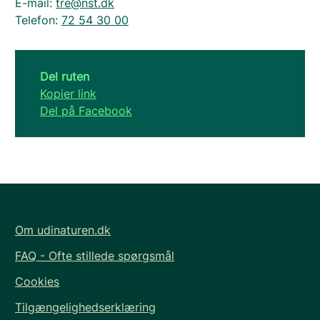
E-mail:
tre@nst.dk
Telefon:
72 54 30 00
Del ruten
Kopier link
Del på Facebook
Om udinaturen.dk
FAQ - Ofte stillede spørgsmål
Cookies
Tilgængelighedserklæring