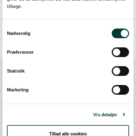
tilbage.
Samtykkevalg
20 m
Nødvendig
Præferencer
Statistik
Sådan kommer du dertil
Marketing
Parkering
Med offentlig transport
Vis detaljer
Google Maps
Tillad alle cookies