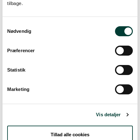
tilbage.
Vejrudsigt
Samtykkevalg
Nødvendig
Man. 10.Aug
Præferencer
19°
regn
14°
Statistik
Tirs. 11.Aug
Marketing
18°
spredte skyer
9°
Ons. 12.Aug
Vis detaljer
21°
spredte skyer
8°
Tillad alle cookies