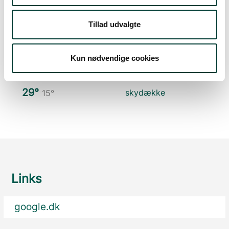
Tors. 13.Aug
Tillad udvalgte
26°
spredte skyer
12°
Kun nødvendige cookies
Fre. 14.Aug
29°
skydække
15°
Links
google.dk