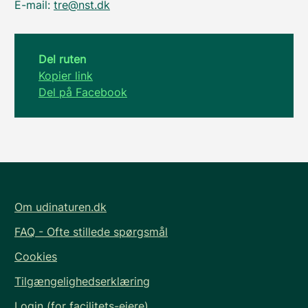
E-mail:
tre@nst.dk
Del ruten
Kopier link
Del på Facebook
Om udinaturen.dk
FAQ - Ofte stillede spørgsmål
Cookies
Tilgængelighedserklæring
Login (for facilitets-ejere)