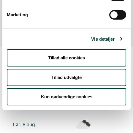
Marketing
Der er ingen parkeringspladser i umiddelbar nærhed
af faciliteten.
Vis detaljer
Tillad alle cookies
Vejrudsigt
Tillad udvalgte
Fre. 7.aug.
Kun nødvendige cookies
17°
spredt skydække
11°
Lør. 8.aug.