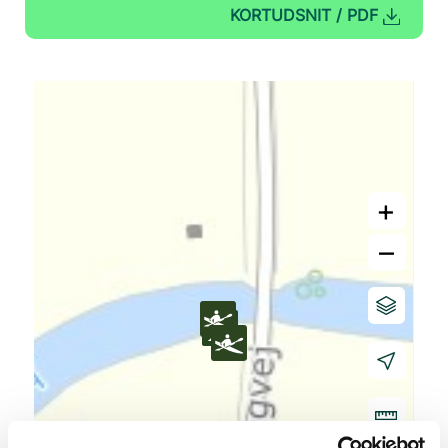
KORTUDSNIT / PDF
+
–