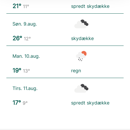
21°
spredt skydække
11°
Søn. 9.aug.
26°
skydække
12°
Man. 10.aug.
19°
regn
13°
Tirs. 11.aug.
17°
spredt skydække
9°