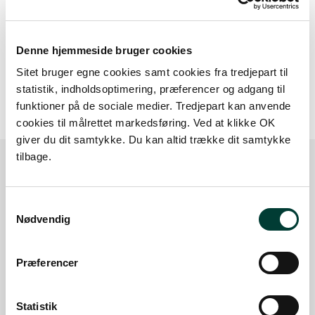
Denne hjemmeside bruger cookies
20 m
Sitet bruger egne cookies samt cookies fra tredjepart til
statistik, indholdsoptimering, præferencer og adgang til
funktioner på de sociale medier. Tredjepart kan anvende
cookies til målrettet markedsføring. Ved at klikke OK
giver du dit samtykke. Du kan altid trække dit samtykke
tilbage.
Sådan kommer du dertil
Samtykkevalg
Nødvendig
Parkering
Præferencer
Med offentlig transport
Google Maps
Statistik