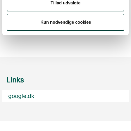
Tillad udvalgte
Tirs. 11.Aug
Kun nødvendige cookies
17°
spredt skydække
9°
Links
google.dk