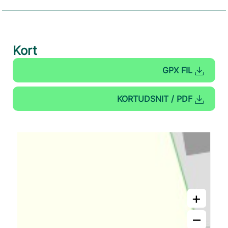
Kort
GPX FIL
KORTUDSNIT / PDF
+
–