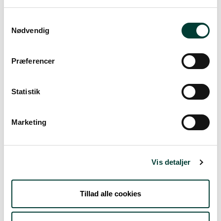
Samtykkevalg
Fre. 7.Aug
Nødvendig
17°
skydække
13°
Præferencer
Lør. 8.Aug
Statistik
21°
spredt skydække
10°
Marketing
Søn. 9.Aug
26°
Vis detaljer
skydække
12°
Man. 10.Aug
Tillad alle cookies
19°
regn
13°