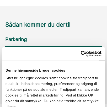
Sådan kommer du dertil
Parkering
Med offentlig transport
Google Maps
Denne hjemmeside bruger cookies
Der er ingen parkeringspladser i umiddelbar nærhed
Sitet bruger egne cookies samt cookies fra tredjepart til
statistik, indholdsoptimering, præferencer og adgang til
af faciliteten.
funktioner på de sociale medier. Tredjepart kan anvende
cookies til målrettet markedsføring. Ved at klikke OK
giver du dit samtykke. Du kan altid trække dit samtykke
tilbage.