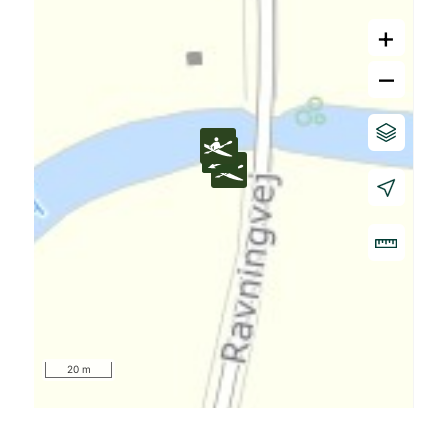
+
–
20 m