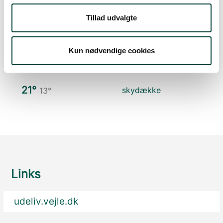
Søn. 9.Aug
Tillad udvalgte
26°
få skyer
11°
Kun nødvendige cookies
Man. 10.Aug
21°
skydække
13°
Links
udeliv.vejle.dk