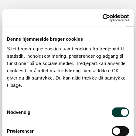
Sådan kommer du dertil
Denne hjemmeside bruger cookies
Parkering
Sitet bruger egne cookies samt cookies fra tredjepart til
Med offentlig transport
statistik, indholdsoptimering, præferencer og adgang til
funktioner på de sociale medier. Tredjepart kan anvende
Google Maps
cookies til målrettet markedsføring. Ved at klikke OK
giver du dit samtykke. Du kan altid trække dit samtykke
tilbage.
Fårup Mølle
Læs mere
Samtykkevalg
Nødvendig
Fårup Mølle
Læs mere
Præferencer