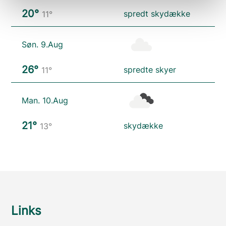
20°
spredt skydække
11°
Søn. 9.Aug
26°
spredte skyer
11°
Man. 10.Aug
21°
skydække
13°
Links