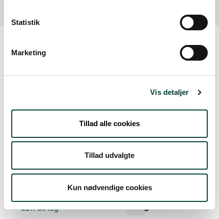
Statistik
Marketing
Vejrudsigt
Vis detaljer
Tors. 6.Aug
19°
let regn
15°
Tillad alle cookies
Fre. 7.Aug
Tillad udvalgte
16°
skydække
12°
Kun nødvendige cookies
Lør. 8.Aug