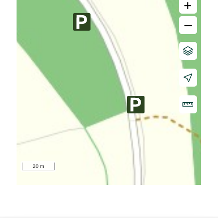
+
–
20 m