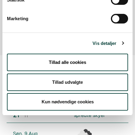
Ravning Enge
Marketing
Parkeringsplads
Læs mere
Vis detaljer
Tillad alle cookies
Vejrudsigt
Tillad udvalgte
Lør. 8.Aug
Kun nødvendige cookies
21°
spredte skyer
11°
Søn. 9.Aug