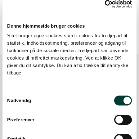
20 m
Denne hjemmeside bruger cookies
Sitet bruger egne cookies samt cookies fra tredjepart til
statistik, indholdsoptimering, præferencer og adgang til
funktioner på de sociale medier. Tredjepart kan anvende
cookies til målrettet markedsføring. Ved at klikke OK
giver du dit samtykke. Du kan altid trække dit samtykke
tilbage.
Sådan kommer du dertil
Samtykkevalg
Parkering
Nødvendig
Med offentlig transport
Præferencer
Google Maps
Statistik