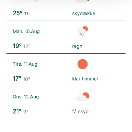
25°
skydække
11°
Man. 10.Aug
19°
regn
12°
Tirs. 11.Aug
17°
klar himmel
10°
Ons. 12.Aug
21°
få skyer
9°