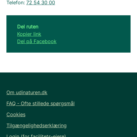
Telefon:
72 54 30 00
Del ruten
Kopier link
Del på Facebook
Om udinaturen.dk
FAQ - Ofte stillede spørgsmål
Cookies
Tilgængelighedserklæring
Login (for facilitets-ejere)