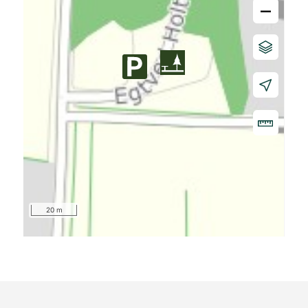
–
20 m