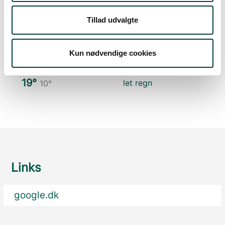
Søn. 9.Aug
Tillad udvalgte
26°
skydække
11°
Kun nødvendige cookies
Man. 10.Aug
19°
let regn
10°
Links
google.dk