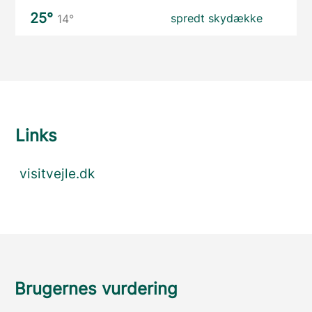
25°
spredt skydække
14°
Links
visitvejle.dk
Brugernes vurdering