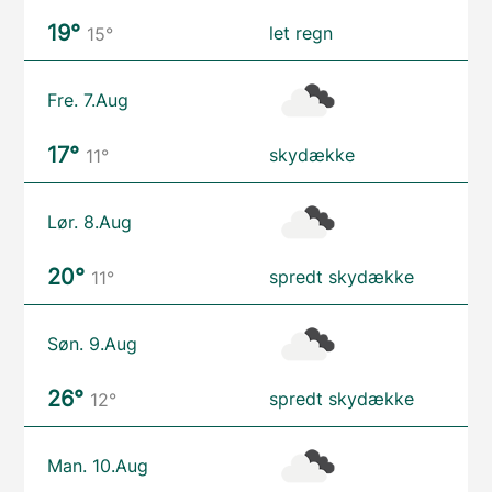
19°
let regn
15°
Fre. 7.Aug
17°
skydække
11°
Lør. 8.Aug
20°
spredt skydække
11°
Søn. 9.Aug
26°
spredt skydække
12°
Man. 10.Aug