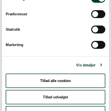
Sådan kommer du dertil
Præferencer
Parkering
Statistik
Med offentlig transport
Marketing
Google Maps
Vis detaljer
Engelsholm Slot
Parkeringsplads
Tillad alle cookies
Læs mere
Tillad udvalgte
Troldborg Ring
Parkeringsplads med information om troldborg