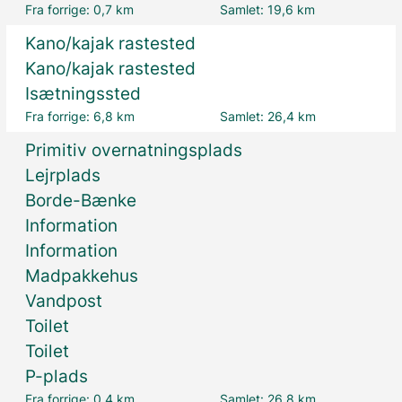
Fra forrige:
0,7 km
Samlet:
19,6 km
Kano/kajak rastested
Kano/kajak rastested
Isætningssted
Fra forrige:
6,8 km
Samlet:
26,4 km
Primitiv overnatningsplads
Lejrplads
Borde-Bænke
Information
Information
Madpakkehus
Vandpost
Toilet
Toilet
P-plads
Fra forrige:
0,4 km
Samlet:
26,8 km