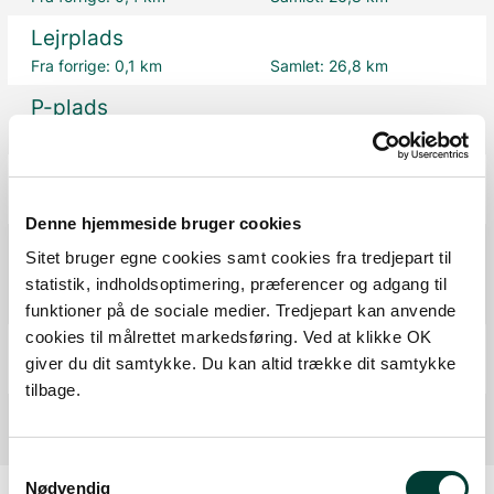
Lejrplads
Fra forrige:
0,1 km
Samlet:
26,8 km
P-plads
Fra forrige:
0,8 km
Samlet:
27,6 km
P-plads
Fra forrige:
0,1 km
Samlet:
27,6 km
Denne hjemmeside bruger cookies
Bålplads
Sitet bruger egne cookies samt cookies fra tredjepart til
P-plads
statistik, indholdsoptimering, præferencer og adgang til
Fra forrige:
5,4 km
Samlet:
33 km
funktioner på de sociale medier. Tredjepart kan anvende
cookies til målrettet markedsføring. Ved at klikke OK
Mål
giver du dit samtykke. Du kan altid trække dit samtykke
Fra forrige:
0,2 km
Samlet:
33,2 km
tilbage.
Samtykkevalg
Nødvendig