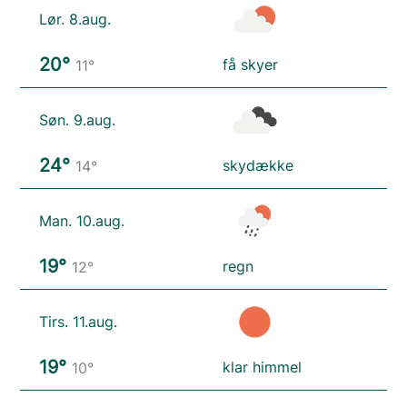
Lør. 8.aug.
20°
få skyer
11°
Søn. 9.aug.
24°
skydække
14°
Man. 10.aug.
19°
regn
12°
Tirs. 11.aug.
19°
klar himmel
10°