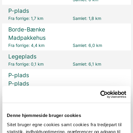
P-plads
Fra forrige:
1,7 km
Samlet:
1,8 km
Borde-Bænke
Madpakkehus
Fra forrige:
4,4 km
Samlet:
6,0 km
Legeplads
Fra forrige:
0,1 km
Samlet:
6,1 km
P-plads
P-plads
Fra forrige:
0,2 km
Samlet:
6,2 km
Borde-Bænke
Madpakkehus
Denne hjemmeside bruger cookies
Fra forrige:
4,1 km
Samlet:
10,2 km
Sitet bruger egne cookies samt cookies fra tredjepart til
P-plads
statistik, indholdsoptimering, præferencer og adgang til