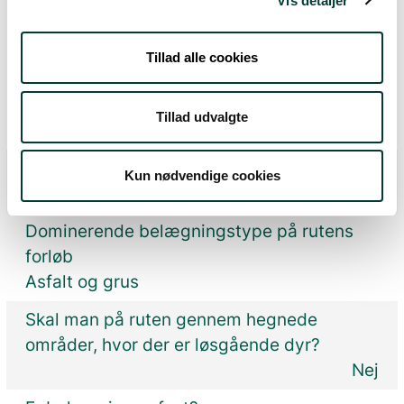
Vis detaljer
Oplysninger om tilgængelighed
Tillad alle cookies
Er der støj på rutens forløb, fx fra trafik,
motorveje, erhverv eller lign.?
Tillad udvalgte
Ja
Kobling til offentlig transport
Kun nødvendige cookies
Ja
Dominerende belægningstype på rutens
forløb
Asfalt og grus
Skal man på ruten gennem hegnede
områder, hvor der er løsgående dyr?
Nej