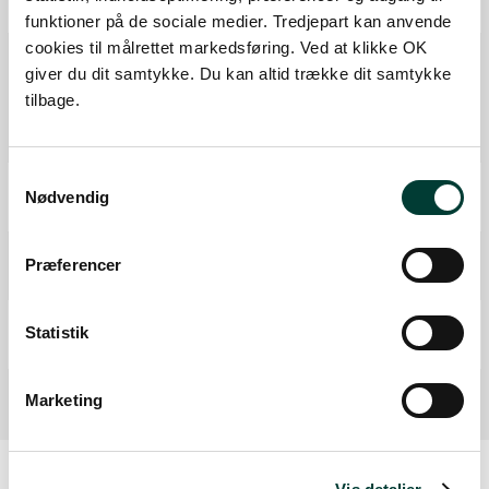
Fra forrige:
0,2 km
Samlet:
10,4 km
funktioner på de sociale medier. Tredjepart kan anvende
cookies til målrettet markedsføring. Ved at klikke OK
Borde-Bænke
giver du dit samtykke. Du kan altid trække dit samtykke
Legeplads
tilbage.
Madpakkehus
Fra forrige:
5,9 km
Samlet:
16,2 km
Samtykkevalg
P-plads
Nødvendig
Fra forrige:
0,2 km
Samlet:
16,4 km
Toilet
Præferencer
Fra forrige:
0,1 km
Samlet:
16,4 km
Mål
Statistik
Fra forrige:
0,0 km
Samlet:
16,4 km
Marketing