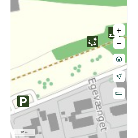
+
–
20 m