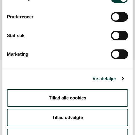
Læs mere
Præferencer
P-plads til Banestien/Naturstien
P-plads lige ved Banestien/Naturstien
Statistik
Læs mere
Marketing
Vis detaljer
Vejrudsigt
Tillad alle cookies
Fre. 7.Aug
Tillad udvalgte
17°
skydække
13°