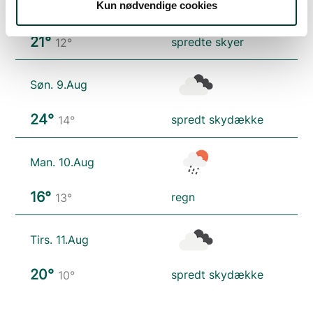
Kun nødvendige cookies
Lør. 8.Aug
21°
spredte skyer
12°
Søn. 9.Aug
24°
spredt skydække
14°
Man. 10.Aug
16°
regn
13°
Tirs. 11.Aug
20°
spredt skydække
10°