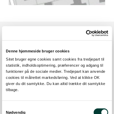
Sådan kommer du dertil
Denne hjemmeside bruger cookies
Parkering
Sitet bruger egne cookies samt cookies fra tredjepart til
statistik, indholdsoptimering, præferencer og adgang til
Med offentlig transport
funktioner på de sociale medier. Tredjepart kan anvende
cookies til målrettet markedsføring. Ved at klikke OK
Google Maps
giver du dit samtykke. Du kan altid trække dit samtykke
tilbage.
P-plads til Naturstien og tæt på opholdsplads
Samtykkevalg
Plads til 2 biler, 1 handicapbil og 1 hestetrailer
Nødvendig