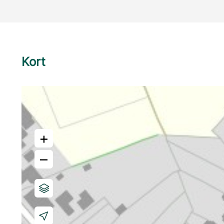
Kort
+
–