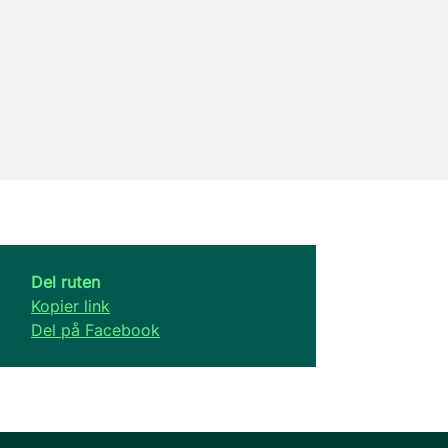
Del ruten
Kopier link
Del på Facebook