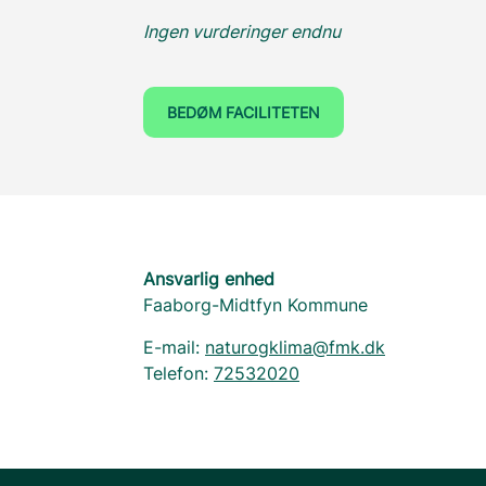
Ingen vurderinger endnu
BEDØM FACILITETEN
Ansvarlig enhed
Faaborg-Midtfyn Kommune
E-mail:
naturogklima@fmk.dk
Telefon:
72532020