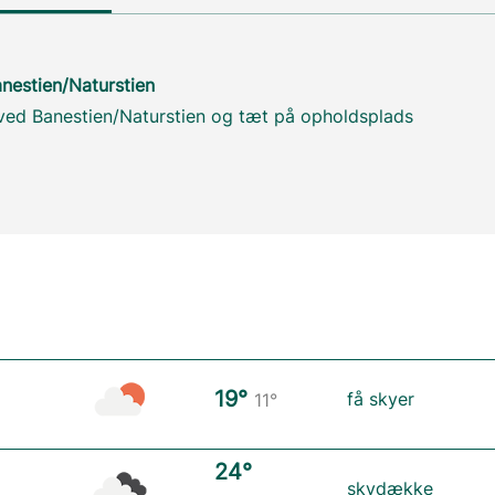
anestien/Naturstien
 ved Banestien/Naturstien og tæt på opholdsplads
19°
få skyer
11°
24°
skydække