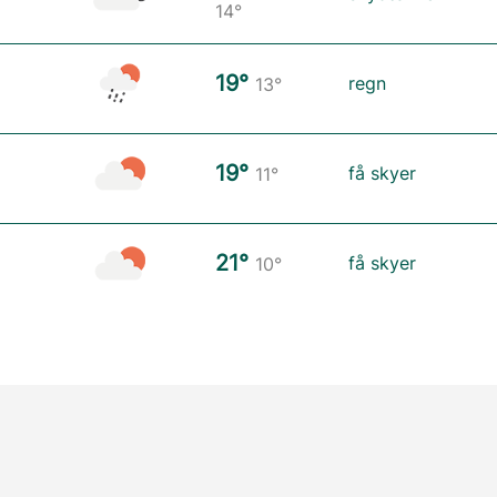
14°
19°
regn
13°
19°
få skyer
11°
21°
få skyer
10°