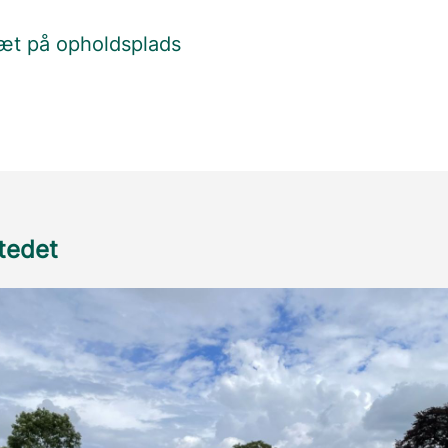
tæt på opholdsplads
stedet