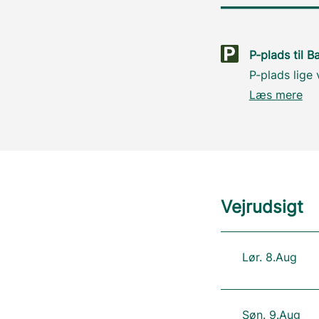
P-plads til B
P-plads lige
Læs mere
Vejrudsigt
Lør. 8.Aug
Søn. 9.Aug