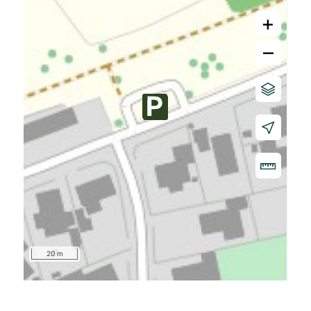
+
–
20 m