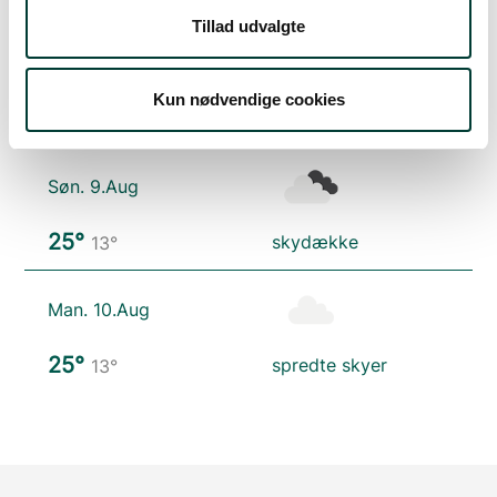
Tillad udvalgte
Lør. 8.Aug
Kun nødvendige cookies
20°
spredte skyer
11°
Søn. 9.Aug
25°
skydække
13°
Man. 10.Aug
25°
spredte skyer
13°