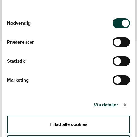
P-plads lige ved Banestien/Naturstien
Læs mere
Samtykkevalg
Nødvendig
Præferencer
Statistik
Vejrudsigt
Marketing
Tors. 6.Aug
21°
let regn
16°
Vis detaljer
Fre. 7.Aug
Tillad alle cookies
17°
skydække
13°