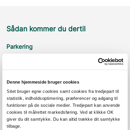
Sådan kommer du dertil
Parkering
Med offentlig transport
Google Maps
Denne hjemmeside bruger cookies
Sitet bruger egne cookies samt cookies fra tredjepart til
statistik, indholdsoptimering, præferencer og adgang til
P-plads til Naturstien og tæt på opholdsplads
funktioner på de sociale medier. Tredjepart kan anvende
Plads til 2 biler, 1 handicapbil og 1 hestetrailer
cookies til målrettet markedsføring. Ved at klikke OK
Læs mere
giver du dit samtykke. Du kan altid trække dit samtykke
tilbage.
P-plads til Banestien/Naturstien