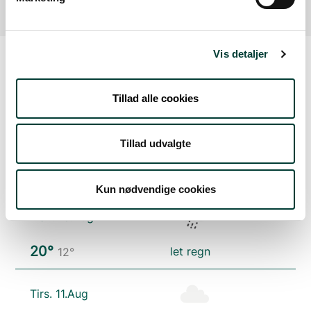
Vis detaljer
Vejrudsigt
Tillad alle cookies
Søn. 9.Aug
Tillad udvalgte
25°
skydække
12°
Kun nødvendige cookies
Man. 10.Aug
20°
let regn
12°
Tirs. 11.Aug