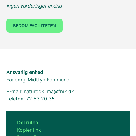
Ingen vurderinger endnu
BEDØM FACILITETEN
Ansvarlig enhed
Faaborg-Midtfyn Kommune
E-mail:
naturogklima@fmk.dk
Telefon:
72 53 20 35
Del ruten
Kopier link