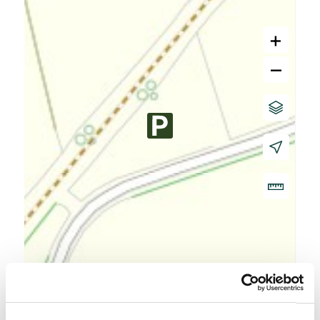
+
–
20 m