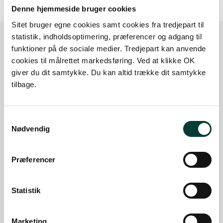
Denne hjemmeside bruger cookies
Sitet bruger egne cookies samt cookies fra tredjepart til
statistik, indholdsoptimering, præferencer og adgang til
funktioner på de sociale medier. Tredjepart kan anvende
Sådan kommer du dertil
cookies til målrettet markedsføring. Ved at klikke OK
giver du dit samtykke. Du kan altid trække dit samtykke
tilbage.
Parkering
Med offentlig transport
Samtykkevalg
Nødvendig
Google Maps
Præferencer
P-plads til biler med hestetrailer. Boltinggårdvej
Statistik
7c, Ringe
Læs mere
Marketing