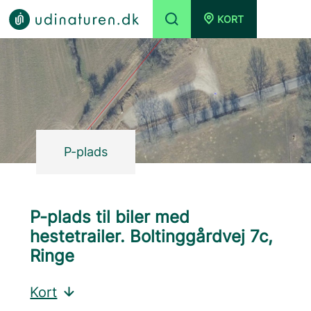
KORT
P-plads
P-plads til biler med
hestetrailer. Boltinggårdvej 7c,
Ringe
Kort