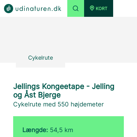
KORT
Cykelrute
Jellings Kongeetape - Jelling
og Åst Bjerge
Cykelrute med 550 højdemeter
Længde:
54,5 km