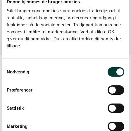
Denne hjemmeside bruger cookies
P-plads
Sitet bruger egne cookies samt cookies fra tredjepart til
Fra forrige:
1,1 km
Samlet:
53,9 km
statistik, indholdsoptimering, præferencer og adgang til
Mål
funktioner på de sociale medier. Tredjepart kan anvende
Fra forrige:
0,8 km
Samlet:
54,6 km
cookies til målrettet markedsføring. Ved at klikke OK
giver du dit samtykke. Du kan altid trække dit samtykke
tilbage.
Samtykkevalg
Nødvendig
Sådan kommer du dertil
Præferencer
Parkering
Statistik
Med offentlig transport
Google Maps
Marketing