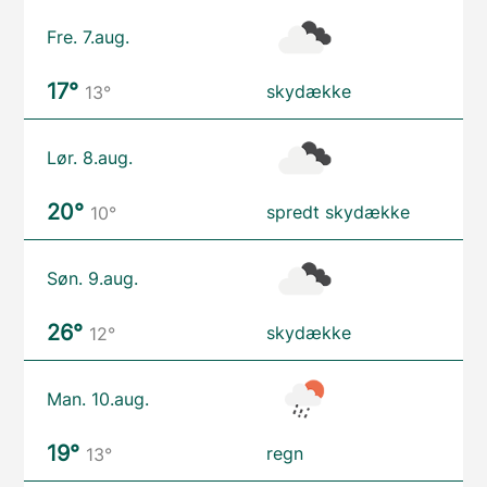
Fre. 7.aug.
17°
skydække
13°
Lør. 8.aug.
20°
spredt skydække
10°
Søn. 9.aug.
26°
skydække
12°
Man. 10.aug.
19°
regn
13°