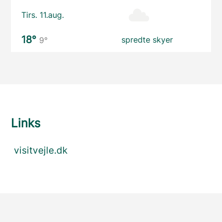
Tirs. 11.aug.
18°
spredte skyer
9°
Links
visitvejle.dk