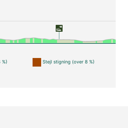
8 %)
Stejl stigning (over 8 %)