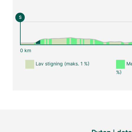
S
0 km
Lav stigning (maks. 1 %)
Me
%)