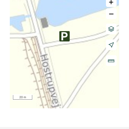
+
–
20 m