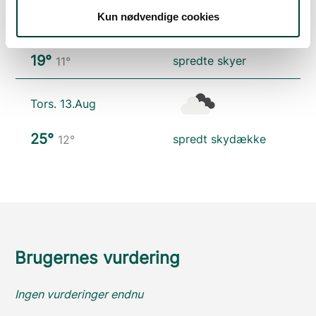
Kun nødvendige cookies
Ons. 12.Aug
19°
spredte skyer
11°
Tors. 13.Aug
25°
spredt skydække
12°
Brugernes vurdering
Ingen vurderinger endnu