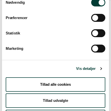
Nødvendig
Præferencer
Vejrudsigt
Statistik
Søn. 9.Aug
Marketing
23°
skydække
9°
Man. 10.Aug
Vis detaljer
17°
let regn
13°
Tillad alle cookies
Tirs. 11.Aug
Tillad udvalgte
16°
spredt skydække
12°