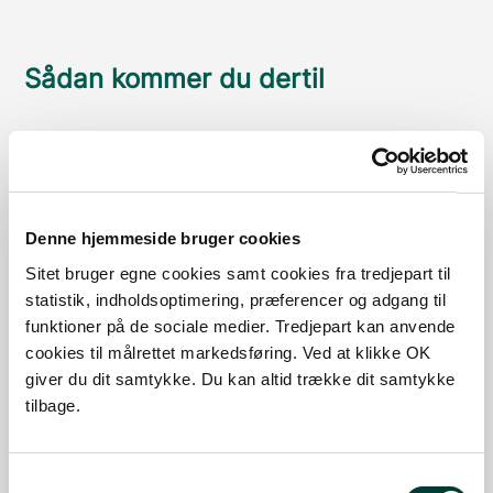
Sådan kommer du dertil
Parkering
Med offentlig transport
Denne hjemmeside bruger cookies
Google Maps
Sitet bruger egne cookies samt cookies fra tredjepart til
statistik, indholdsoptimering, præferencer og adgang til
funktioner på de sociale medier. Tredjepart kan anvende
P-plads ved Sdr. Lem Vig
cookies til målrettet markedsføring. Ved at klikke OK
Parker bilen her når du overnatter i shelteren.
giver du dit samtykke. Du kan altid trække dit samtykke
tilbage.
Læs mere
Samtykkevalg