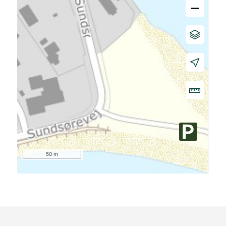
–
50 m