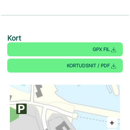
Kort
GPX FIL
KORTUDSNIT / PDF
+