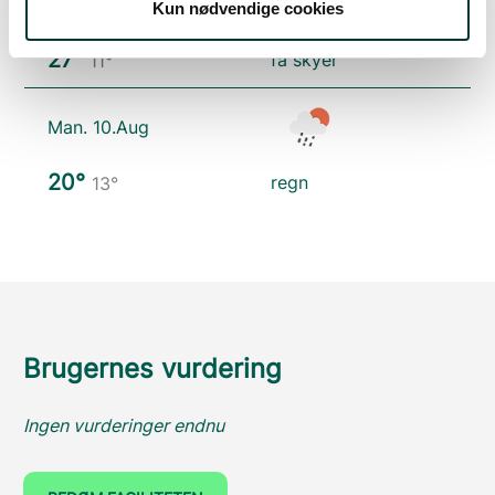
Søn. 9.Aug
Kun nødvendige cookies
27°
få skyer
11°
Man. 10.Aug
20°
regn
13°
Brugernes vurdering
Ingen vurderinger endnu