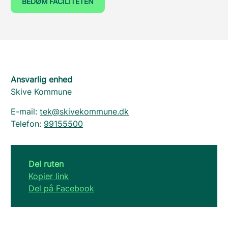
BEDØM FACILITETEN
Ansvarlig enhed
Skive Kommune
E-mail:
tek@skivekommune.dk
Telefon:
99155500
Del ruten
Kopier link
Del på Facebook