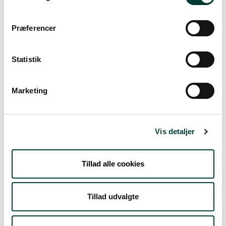
Vejrudsigt
Præferencer
Statistik
Tors. 6.Aug
18°
let regn
13°
Marketing
Fre. 7.Aug
Vis detaljer
18°
spredt skydække
12°
Tillad alle cookies
Lør. 8.Aug
21°
Tillad udvalgte
skydække
11°