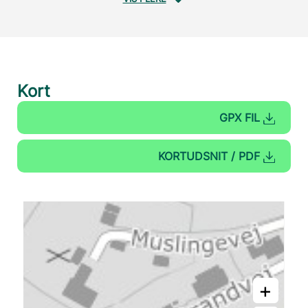
Kort
GPX FIL
KORTUDSNIT / PDF
+