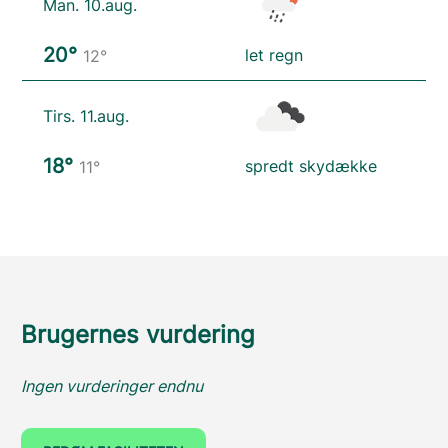
Man. 10.aug.
20°
let regn
12°
Tirs. 11.aug.
18°
spredt skydække
11°
Brugernes vurdering
Ingen vurderinger endnu