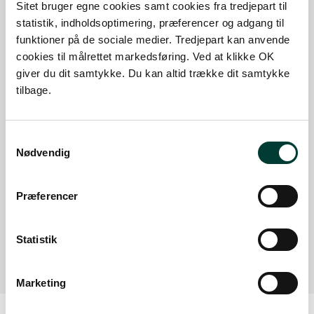
Sitet bruger egne cookies samt cookies fra tredjepart til
statistik, indholdsoptimering, præferencer og adgang til
Sådan kommer du dertil
funktioner på de sociale medier. Tredjepart kan anvende
cookies til målrettet markedsføring. Ved at klikke OK
Parkering
giver du dit samtykke. Du kan altid trække dit samtykke
tilbage.
Med offentlig transport
Google Maps
Samtykkevalg
Nødvendig
Præferencer
Lyby Strand
Lyby Strand
Læs mere
Statistik
Marketing