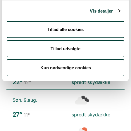
Vis detaljer
Vejrudsigt
Tillad alle cookies
Fre. 7.aug.
Tillad udvalgte
16°
skydække
13°
Lør. 8.aug.
Kun nødvendige cookies
22°
spredt skydække
12°
Søn. 9.aug.
27°
spredt skydække
11°