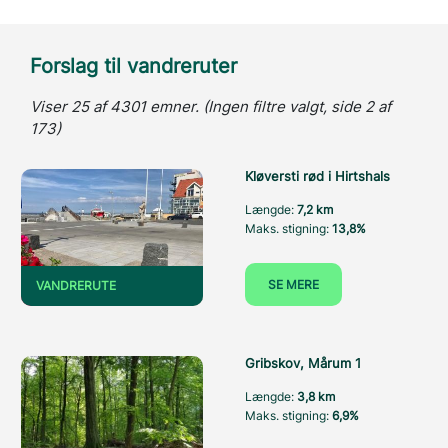
Forslag til vandreruter
Viser 25 af 4301 emner. (Ingen filtre valgt, side 2 af
173)
Kløversti rød i Hirtshals
Længde:
7,2 km
Maks. stigning:
13,8%
SE MERE
VANDRERUTE
Gribskov, Mårum 1
Længde:
3,8 km
Maks. stigning:
6,9%