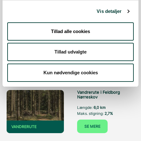
SE MERE
VANDRERUTE
Vis detaljer
Tillad alle cookies
Hjertesti i Byfogedskoven
Længde:
1,0 km
Maks. stigning:
2%
Tillad udvalgte
SE MERE
VANDRERUTE
Kun nødvendige cookies
Vandrerute i Feldborg
Nørreskov
Længde:
6,0 km
Maks. stigning:
2,7%
SE MERE
VANDRERUTE