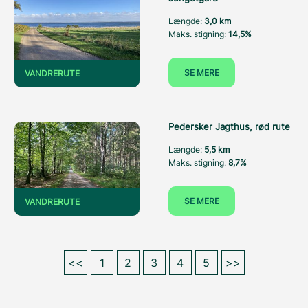
Længde:
3,0 km
Maks. stigning:
14,5%
SE MERE
VANDRERUTE
Pedersker Jagthus, rød rute
Længde:
5,5 km
Maks. stigning:
8,7%
SE MERE
VANDRERUTE
<<
1
2
3
4
5
>>