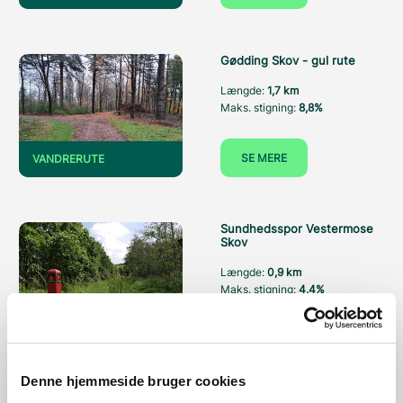
Gødding Skov - gul rute
Længde:
1,7 km
Maks. stigning:
8,8%
SE MERE
VANDRERUTE
Sundhedsspor Vestermose
Skov
Længde:
0,9 km
Maks. stigning:
4,4%
SE MERE
VANDRERUTE
Denne hjemmeside bruger cookies
Teglstrup Hegn og Hellebæk