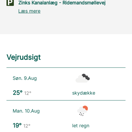
Zinks Kanalanlæg - Ridemandsmøllevej
Læs mere
Vejrudsigt
Søn. 9.Aug
25°
skydække
12°
Man. 10.Aug
19°
let regn
12°