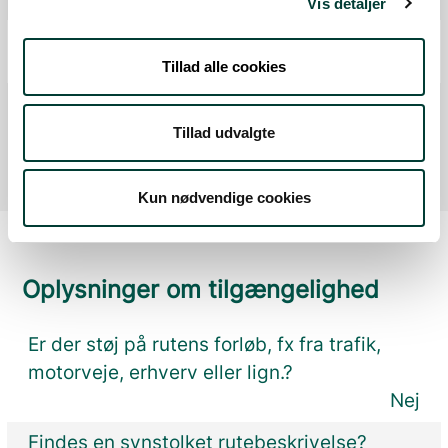
Fra forrige:
0,2 km
Samlet:
1,0 km
Vis detaljer
P-plads
Fra forrige:
0,5 km
Samlet:
1,5 km
Tillad alle cookies
Mål
Fra forrige:
0,0 km
Samlet:
1,5 km
Tillad udvalgte
Kun nødvendige cookies
Oplysninger om tilgængelighed
Er der støj på rutens forløb, fx fra trafik,
motorveje, erhverv eller lign.?
Nej
Findes en synstolket rutebeskrivelse?