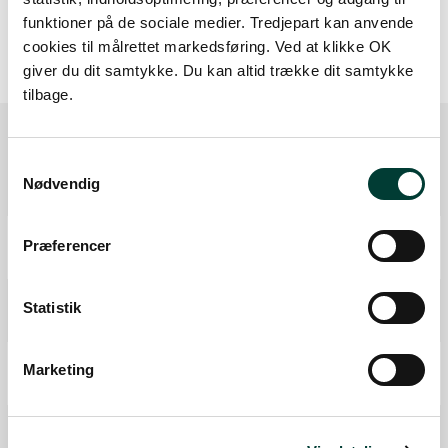
funktioner på de sociale medier. Tredjepart kan anvende
cookies til målrettet markedsføring. Ved at klikke OK
giver du dit samtykke. Du kan altid trække dit samtykke
tilbage.
Samtykkevalg
Ruten i detaljer
Nødvendig
Start
Præferencer
Samlet:
0 km
P-plads
Statistik
Fra forrige:
0,7 km
Samlet:
0,8 km
P-plads
Marketing
Fra forrige:
0,2 km
Samlet:
0,8 km
Fiskeri tilladt