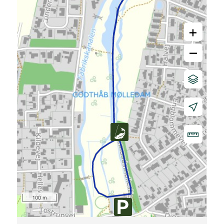
+
–
100 m