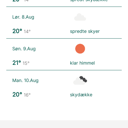
Lør. 8.Aug
20°
spredte skyer
14°
Søn. 9.Aug
21°
klar himmel
15°
Man. 10.Aug
20°
skydække
16°