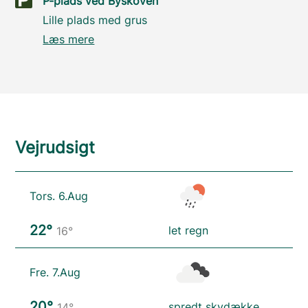
P-plads ved Byskoven
Lille plads med grus
Læs mere
Vejrudsigt
Tors. 6.Aug
22°
let regn
16°
Fre. 7.Aug
20°
spredt skydække
14°