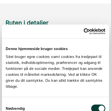
Ruten i detaljer
Start
Samlet:
0 km
Denne hjemmeside bruger cookies
Information
Sitet bruger egne cookies samt cookies fra tredjepart til
Fra forrige:
0 km
Samlet:
0,0 km
statistik, indholdsoptimering, præferencer og adgang til
Borde-Bænke
funktioner på de sociale medier. Tredjepart kan anvende
Fra forrige:
0,4 km
Samlet:
0,4 km
cookies til målrettet markedsføring. Ved at klikke OK
giver du dit samtykke. Du kan altid trække dit samtykke
Bålplads
tilbage.
Fra forrige:
0,6 km
Samlet:
0,9 km
Udsigtstårn
Samtykkevalg
Udendørs træning
Nødvendig