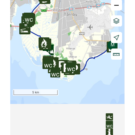
–
5 km