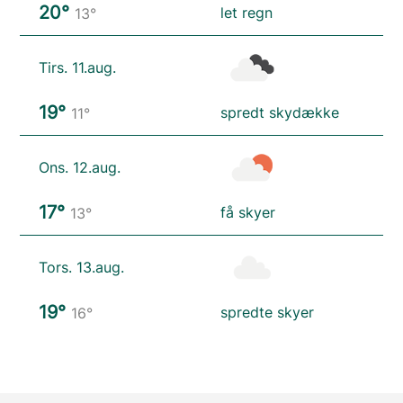
20°
let regn
13°
Tirs. 11.aug.
19°
spredt skydække
11°
Ons. 12.aug.
17°
få skyer
13°
Tors. 13.aug.
19°
spredte skyer
16°