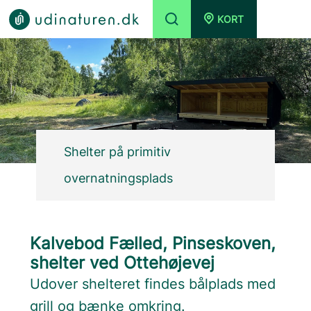
KORT
Shelter på primitiv
overnatningsplads
Kalvebod Fælled, Pinseskoven,
shelter ved Ottehøjevej
Udover shelteret findes bålplads med
grill og bænke omkring.