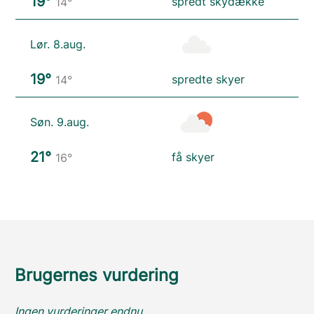
19°
spredt skydække
14°
Lør. 8.aug.
19°
spredte skyer
14°
Søn. 9.aug.
21°
få skyer
16°
Brugernes vurdering
Ingen vurderinger endnu