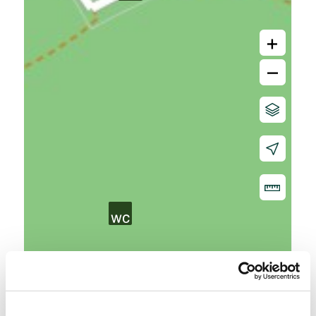
+
–
20 m