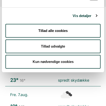
Vis detaljer
Vejrudsigt
Tillad alle cookies
Ons. 5.aug.
Tillad udvalgte
25°
regn
16°
Kun nødvendige cookies
Tors. 6.aug.
23°
spredt skydække
16°
Fre. 7.aug.