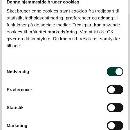
Denne hjemmeside bruger cookies
Sitet bruger egne cookies samt cookies fra tredjepart til
statistik, indholdsoptimering, præferencer og adgang til
funktioner på de sociale medier. Tredjepart kan anvende
cookies til målrettet markedsføring. Ved at klikke OK
Sådan kommer du dertil
giver du dit samtykke. Du kan altid trække dit samtykke
tilbage.
Parkering
Samtykkevalg
Med offentlig transport
Nødvendig
Google Maps
Præferencer
Parkering ved Bjarke Cirkelsten
Statistik
Læs mere
Marketing