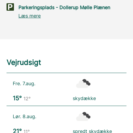
Parkeringsplads - Dollerup Mølle Plænen
Læs mere
Vejrudsigt
Fre. 7.aug.
15°
skydække
12°
Lør. 8.aug.
21°
spredt skydække
11°