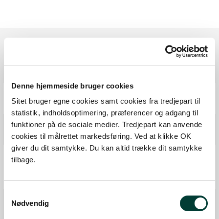
Ruten i detaljer
Denne hjemmeside bruger cookies
Start
Sitet bruger egne cookies samt cookies fra tredjepart til
Samlet:
0 km
statistik, indholdsoptimering, præferencer og adgang til
Fiskeri tilladt
funktioner på de sociale medier. Tredjepart kan anvende
cookies til målrettet markedsføring. Ved at klikke OK
Fra forrige:
2,6 km
Samlet:
2,6 km
giver du dit samtykke. Du kan altid trække dit samtykke
P-plads
tilbage.
P-plads
Fra forrige:
0,1 km
Samlet:
2,6 km
Samtykkevalg
P-plads
Nødvendig
Fra forrige:
0,5 km
Samlet:
3,1 km