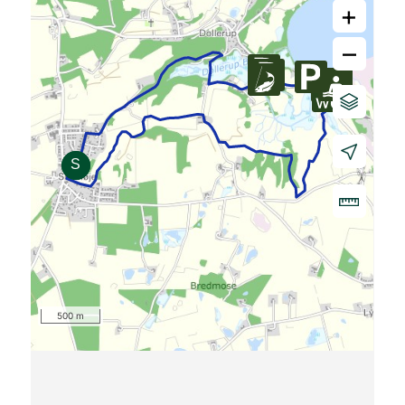
+
–
500 m