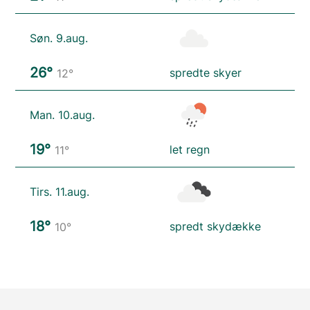
Søn. 9.aug.
26°
spredte skyer
12°
Man. 10.aug.
19°
let regn
11°
Tirs. 11.aug.
18°
spredt skydække
10°