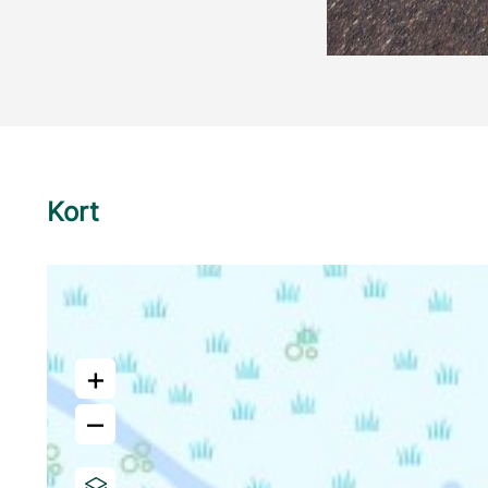
Kort
+
–