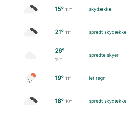
15°
skydække
12°
21°
spredt skydække
11°
26°
spredte skyer
12°
19°
let regn
11°
18°
spredt skydække
10°