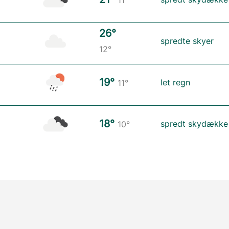
11°
26°
spredte skyer
12°
19°
let regn
11°
18°
spredt skydække
10°