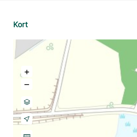
Kort
+
–