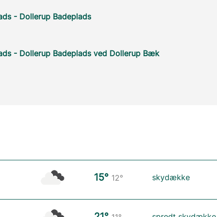
ads - Dollerup Badeplads
ads - Dollerup Badeplads ved Dollerup Bæk
15°
skydække
12°
21°
spredt skydække