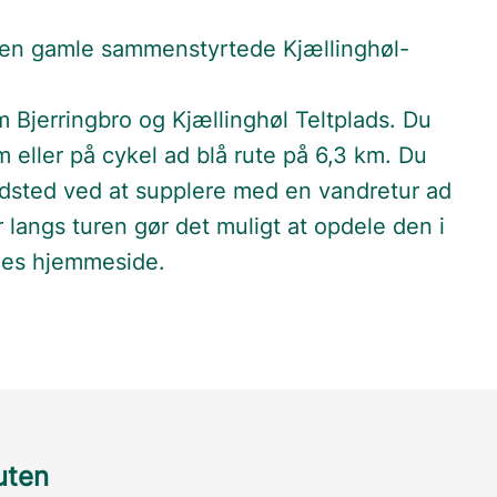
den gamle sammenstyrtede Kjællinghøl-
m Bjerringbro og Kjællinghøl Teltplads. Du
m eller på cykel ad blå rute på 6,3 km. Du
oldsted ved at supplere med en vandretur ad
 langs turen gør det muligt at opdele den i
nes hjemmeside.
ruten