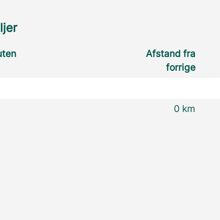
ljer
uten
Afstand fra
forrige
0 km