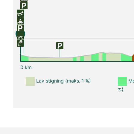
S
0 km
Lav stigning (maks. 1 %)
Me
%)