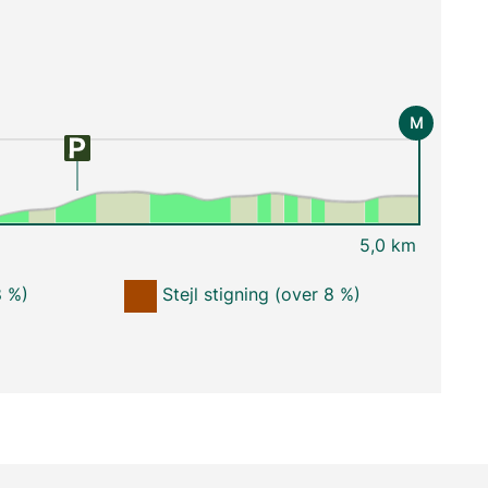
M
5,0 km
8 %)
Stejl stigning (over 8 %)