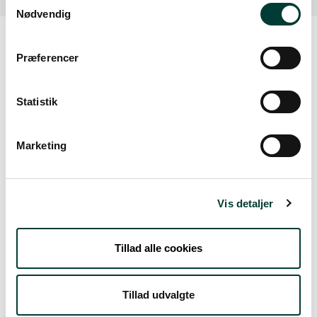
Nødvendig
Præferencer
Vejrudsigt
Statistik
Fre. 7.aug.
Marketing
15°
skydække
12°
Lør. 8.aug.
Vis detaljer
20°
spredt skydække
11°
Tillad alle cookies
Søn. 9.aug.
Tillad udvalgte
25°
spredt skydække
11°