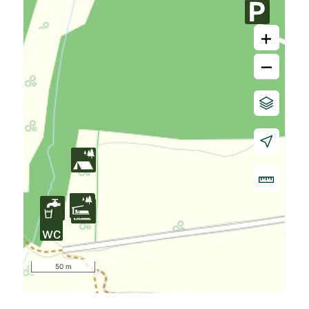
+
–
50 m