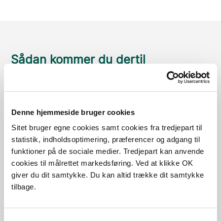
Sådan kommer du dertil
Parkering
Med offentlig transport
Denne hjemmeside bruger cookies
Sitet bruger egne cookies samt cookies fra tredjepart til
Google Maps
statistik, indholdsoptimering, præferencer og adgang til
funktioner på de sociale medier. Tredjepart kan anvende
cookies til målrettet markedsføring. Ved at klikke OK
giver du dit samtykke. Du kan altid trække dit samtykke
Historisk center
tilbage.
Læs mere
Samtykkevalg