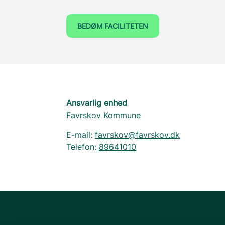
BEDØM FACILITETEN
Ansvarlig enhed
Favrskov Kommune
E-mail:
favrskov@favrskov.dk
Telefon:
89641010