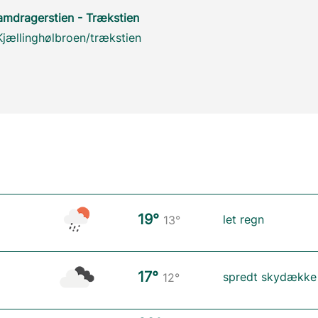
amdragerstien - Trækstien
 Kjællinghølbroen/trækstien
19°
let regn
13°
17°
spredt skydække
12°