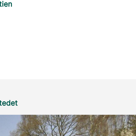
tien
stedet