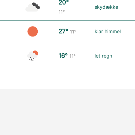
20°
skydække
11°
27°
klar himmel
11°
16°
let regn
11°