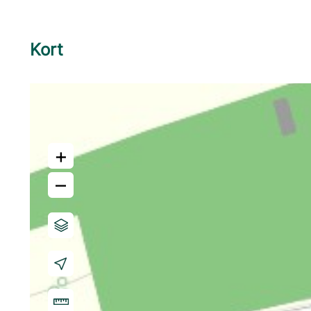
Kort
+
–