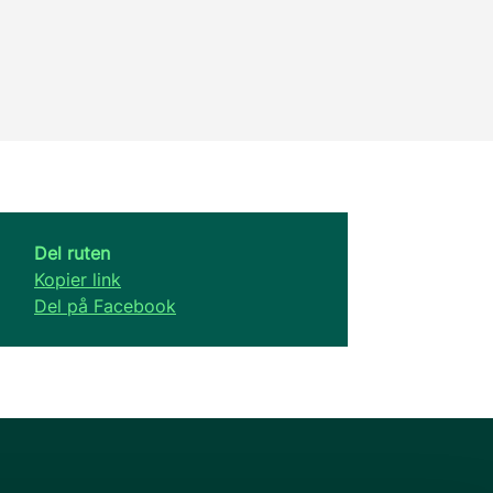
Del ruten
Kopier link
Del på Facebook