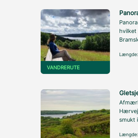
Panora
Panora
hvilke
Bramsl
Længde
VANDRERUTE
Gletsj
Afmærke
Hærvej
smukt i
Længde