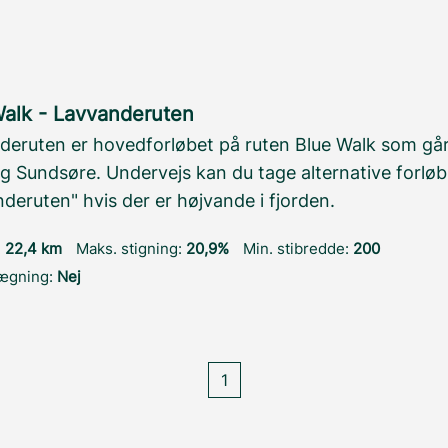
Walk - Lavvanderuten
deruten er hovedforløbet på ruten Blue Walk som gå
g Sundsøre. Undervejs kan du tage alternative forløb
deruten" hvis der er højvande i fjorden.
:
22,4 km
Maks. stigning:
20,9%
Min. stibredde:
200
lægning:
Nej
1