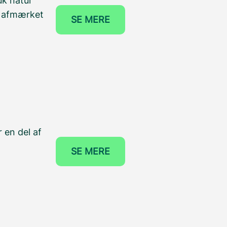
uk natur
r afmærket
SE MERE
 en del af
SE MERE