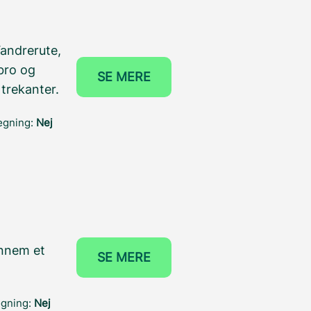
andrerute,
bro og
SE MERE
trekanter.
ægning:
Nej
ennem et
SE MERE
ægning:
Nej