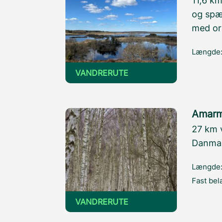
11,6 km
og spæ
med or
Længde
VANDRERUTE
Amarm
27 km 
Danmar
Længde
Fast be
VANDRERUTE