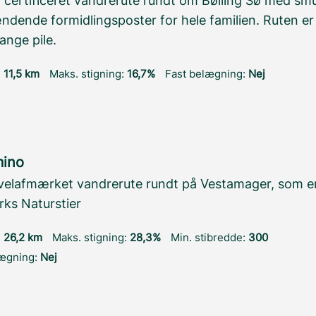
 certificeret vandrerute rundt om Bølling Sø med sm
ndende formidlingsposter for hele familien. Ruten e
ange pile.
:
11,5 km
Maks. stigning:
16,7%
Fast belægning:
Nej
ino
velafmærket vandrerute rundt på Vestamager, som er
ks Naturstier
:
26,2 km
Maks. stigning:
28,3%
Min. stibredde:
300
lægning:
Nej