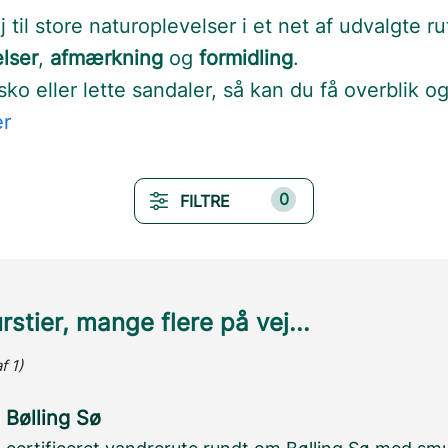
til store naturoplevelser i et net af udvalgte ru
lser
,
afmærkning
og
formidling
.
sko eller lette sandaler, så kan du få overblik o
er
0
FILTRE
stier, mange flere på vej...
f 1)
 Bølling Sø