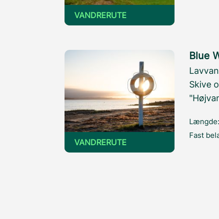
VANDRERUTE
Blue 
Lavvan
Skive o
"Højvan
Længde
Fast be
VANDRERUTE