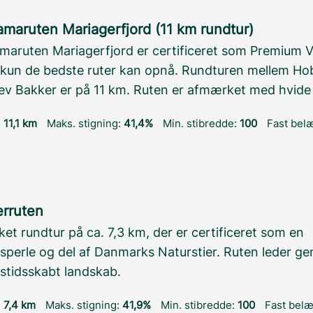
maruten Mariagerfjord (11 km rundtur)
maruten Mariagerfjord er certificeret som Premium V
t kun de bedste ruter kan opnå. Rundturen mellem Ho
ev Bakker er på 11 km. Ruten er afmærket med hvide 
:
11,1 km
Maks. stigning:
41,4%
Min. stibredde:
100
Fast bel
erruten
t rundtur på ca. 7,3 km, der er certificeret som en
sperle og del af Danmarks Naturstier. Ruten leder g
stidsskabt landskab.
:
7,4 km
Maks. stigning:
41,9%
Min. stibredde:
100
Fast bel