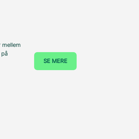
r mellem
 på
SE MERE