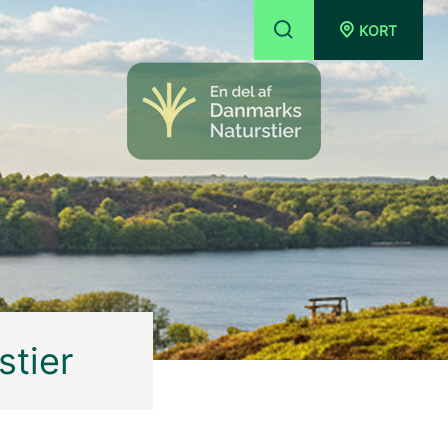
KORT
tier