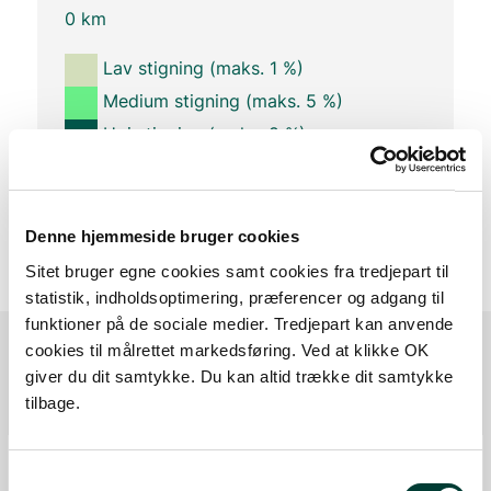
0 km
Lav stigning (maks. 1 %)
Medium stigning (maks. 5 %)
Høj stigning (maks. 8 %)
Stejl stigning (over 8 %)
Denne hjemmeside bruger cookies
Sitet bruger egne cookies samt cookies fra tredjepart til
statistik, indholdsoptimering, præferencer og adgang til
funktioner på de sociale medier. Tredjepart kan anvende
cookies til målrettet markedsføring. Ved at klikke OK
giver du dit samtykke. Du kan altid trække dit samtykke
Ruten i detaljer
tilbage.
Start
Samtykkevalg
Samlet:
0 km