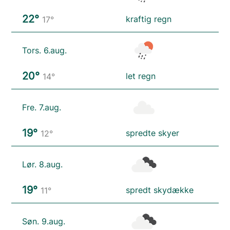
22°
kraftig regn
17°
Tors. 6.aug.
20°
let regn
14°
Fre. 7.aug.
19°
spredte skyer
12°
Lør. 8.aug.
19°
spredt skydække
11°
Søn. 9.aug.