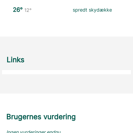
26°
spredt skydække
12°
Links
Brugernes vurdering
Ingen vurderinger endnu