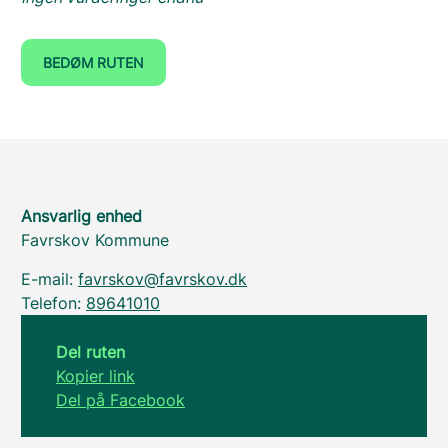
BEDØM RUTEN
Ansvarlig enhed
Favrskov Kommune
E-mail:
favrskov@favrskov.dk
Telefon:
89641010
Del ruten
Kopier link
Del på Facebook