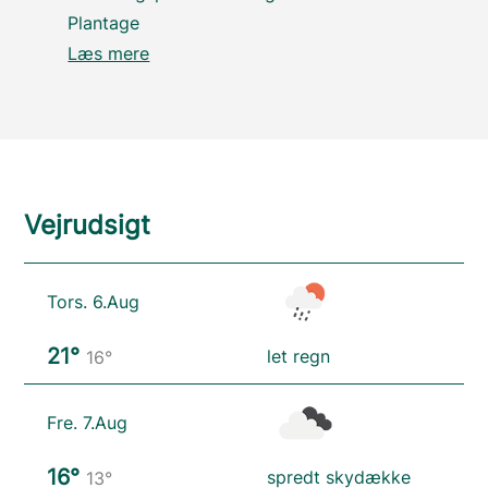
Plantage
Læs mere
Vejrudsigt
Tors. 6.Aug
21°
let regn
16°
Fre. 7.Aug
16°
spredt skydække
13°