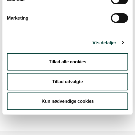
områder, hvor der er løsgående dyr?
Ja
Marketing
Kan man låne et hjælpemiddel ved ruten?
Nej
Vis detaljer
Er belægningen fast?
Nej
Tillad alle cookies
Er belægningen jævn?
Nej
Tillad udvalgte
Er hele ruten uden trin og trapper
(niveaufri)?
Kun nødvendige cookies
Nej