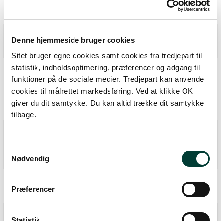
Nej
Kobling til offentlig transport
Denne hjemmeside bruger cookies
Nej
Sitet bruger egne cookies samt cookies fra tredjepart til
Hvilken type potentielle barrierer kan
statistik, indholdsoptimering, præferencer og adgang til
funktioner på de sociale medier. Tredjepart kan anvende
forekomme undervejs?
cookies til målrettet markedsføring. Ved at klikke OK
Låger, Gangbroer, Huller i overfladen,
giver du dit samtykke. Du kan altid trække dit samtykke
Rødder fra træer
tilbage.
Dominerende belægningstype på rutens
forløb
Samtykkevalg
Jord og grus.
Nødvendig
Øvrig belægningstype på rutens forløb
Præferencer
Klipper, sten, græs.
Skal man på ruten gennem hegnede
Statistik