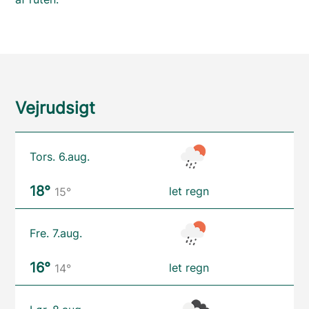
Vejrudsigt
Tors. 6.aug.
18°
let regn
15°
Fre. 7.aug.
16°
let regn
14°