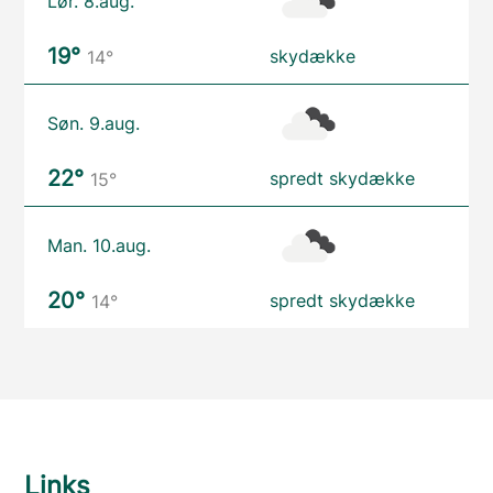
Lør. 8.aug.
19°
skydække
14°
Søn. 9.aug.
22°
spredt skydække
15°
Man. 10.aug.
20°
spredt skydække
14°
Links