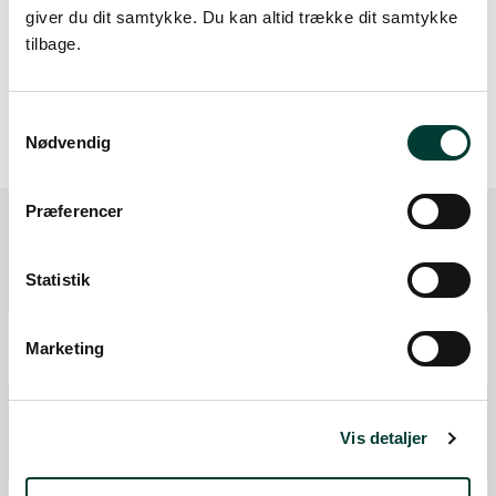
Høj stigning (maks. 8 %)
giver du dit samtykke. Du kan altid trække dit samtykke
Stejl stigning (over 8 %)
tilbage.
Samtykkevalg
Nødvendig
Præferencer
Ruten i detaljer
Statistik
Start
Marketing
Samlet:
0 km
Bålhytte
Toilet
Vis detaljer
Fra forrige:
3,1 km
Samlet:
3,2 km