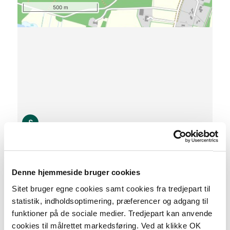
500 m
S
Denne hjemmeside bruger cookies
0 km
Sitet bruger egne cookies samt cookies fra tredjepart til
statistik, indholdsoptimering, præferencer og adgang til
Lav stigning (maks. 1 %)
funktioner på de sociale medier. Tredjepart kan anvende
Medium stigning (maks. 5 %)
cookies til målrettet markedsføring. Ved at klikke OK