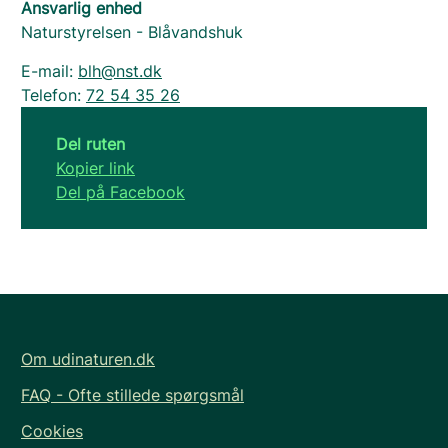
Ansvarlig enhed
Naturstyrelsen - Blåvandshuk
E-mail:
blh@nst.dk
Telefon:
72 54 35 26
Del ruten
Kopier link
Del på Facebook
Om udinaturen.dk
FAQ - Ofte stillede spørgsmål
Cookies