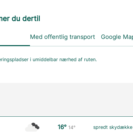
r du dertil
Med offentlig transport
Google Ma
eringspladser i umiddelbar nærhed af ruten.
16°
spredt skydække
14°