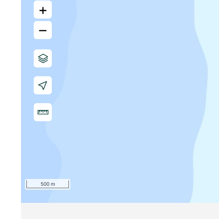
+
–
500 m