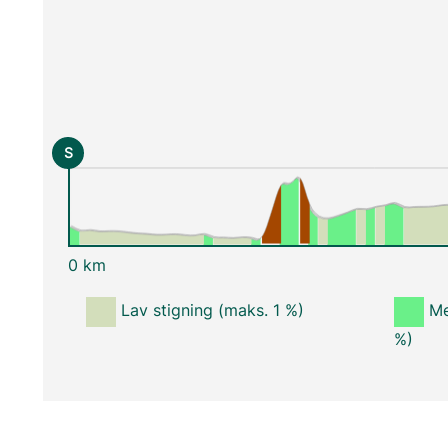
S
0 km
Lav stigning (maks. 1 %)
Me
%)