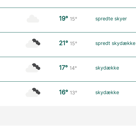
19°
spredte skyer
15°
21°
spredt skydække
15°
17°
skydække
14°
16°
skydække
13°