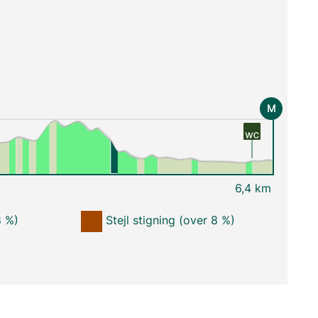
M
6,4 km
8 %)
Stejl stigning (over 8 %)