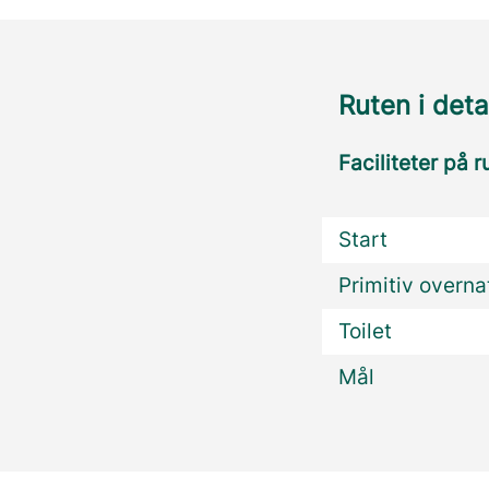
Ruten i deta
Faciliteter på r
Start
Primitiv overn
Toilet
Mål