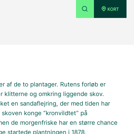
KORT
er af de to plantager. Rutens forløb er
 klitterne og omkring liggende skov.
et en sandaflejring, der med tiden har
e skoven konge ”kronvildtet” på
men de morgenfriske har en større chance
age startede plantningen i 1878,