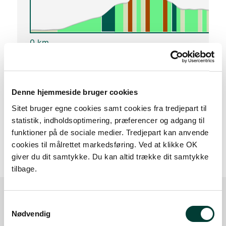
0 km
Lav stigning (maks. 1 %)
Medium stigning (maks. 5 %)
Denne hjemmeside bruger cookies
Høj stigning (maks. 8 %)
Sitet bruger egne cookies samt cookies fra tredjepart til
Stejl stigning (over 8 %)
statistik, indholdsoptimering, præferencer og adgang til
funktioner på de sociale medier. Tredjepart kan anvende
cookies til målrettet markedsføring. Ved at klikke OK
giver du dit samtykke. Du kan altid trække dit samtykke
tilbage.
Samtykkevalg
Ruten i detaljer
Nødvendig