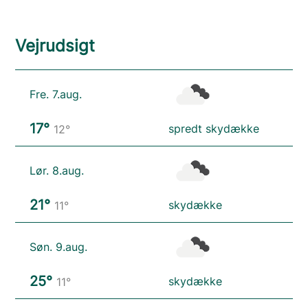
Vejrudsigt
Fre. 7.aug.
17°
spredt skydække
12°
Lør. 8.aug.
21°
skydække
11°
Søn. 9.aug.
25°
skydække
11°