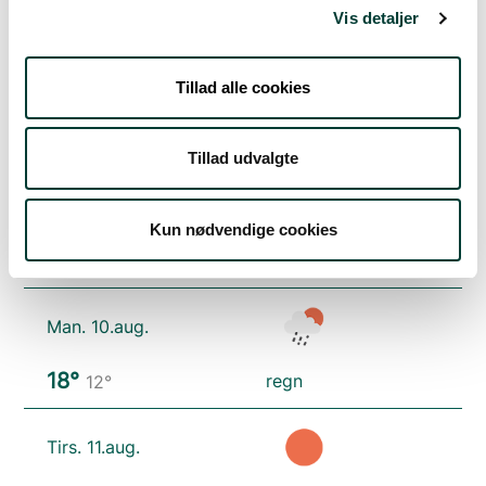
Vejrudsigt
Vis detaljer
Lør. 8.aug.
Tillad alle cookies
19°
spredt skydække
11°
Tillad udvalgte
Søn. 9.aug.
Kun nødvendige cookies
24°
skydække
11°
Man. 10.aug.
18°
regn
12°
Tirs. 11.aug.