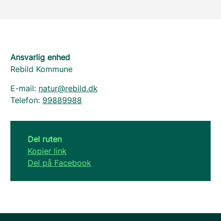
Ansvarlig enhed
Rebild Kommune
E-mail:
natur@rebild.dk
Telefon:
99889988
Del ruten
Kopier link
Del på Facebook