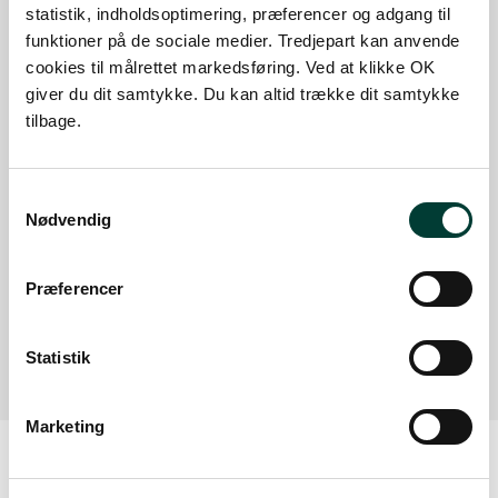
statistik, indholdsoptimering, præferencer og adgang til
Sådan kommer du dertil
funktioner på de sociale medier. Tredjepart kan anvende
cookies til målrettet markedsføring. Ved at klikke OK
giver du dit samtykke. Du kan altid trække dit samtykke
Parkering
tilbage.
Med offentlig transport
Google Maps
Samtykkevalg
Nødvendig
Præferencer
P-Plads ved Madum Sø
Læs mere
Statistik
Marketing