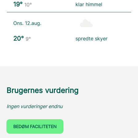
19°
klar himmel
10°
Ons. 12.aug.
20°
spredte skyer
9°
Brugernes vurdering
Ingen vurderinger endnu
BEDØM FACILITETEN