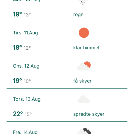
19°
regn
13°
Tirs. 11.Aug
18°
klar himmel
12°
Ons. 12.Aug
19°
få skyer
10°
Tors. 13.Aug
22°
spredte skyer
15°
Fre. 14.Aug