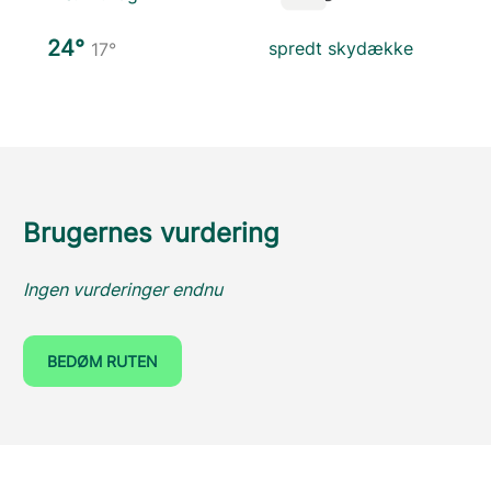
24°
spredt skydække
17°
Brugernes vurdering
Ingen vurderinger endnu
BEDØM RUTEN