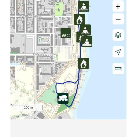
+
–
200 m