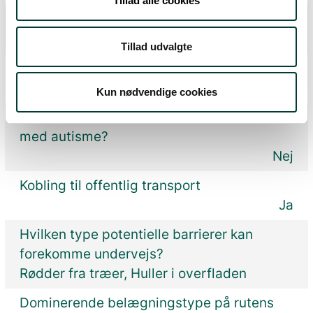
Tillad alle cookies
Hvilke andre brugere benytter ofte ruten?
Vandrere og cyklende.
Tillad udvalgte
Findes en synstolket rutebeskrivelse?
Nej
Kun nødvendige cookies
Findes en rutebeskrivelse for mennesker
med autisme?
Nej
Kobling til offentlig transport
Ja
Hvilken type potentielle barrierer kan
forekomme undervejs?
Rødder fra træer, Huller i overfladen
Dominerende belægningstype på rutens