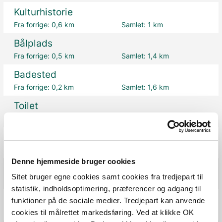
Kulturhistorie
Fra forrige:
0,6 km
Samlet:
1 km
Bålplads
Fra forrige:
0,5 km
Samlet:
1,4 km
Badested
Fra forrige:
0,2 km
Samlet:
1,6 km
Toilet
Fra forrige:
0,1 km
Samlet:
1,6 km
Bålplads
Fra forrige:
0,2 km
Samlet:
1,8 km
Denne hjemmeside bruger cookies
Badested
Sitet bruger egne cookies samt cookies fra tredjepart til
Fra forrige:
0,2 km
Samlet:
1,8 km
statistik, indholdsoptimering, præferencer og adgang til
Toilet
funktioner på de sociale medier. Tredjepart kan anvende
Fra forrige:
0,2 km
Samlet:
2 km
cookies til målrettet markedsføring. Ved at klikke OK