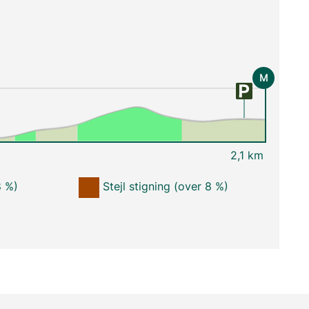
M
2,1 km
8 %)
Stejl stigning (over 8 %)