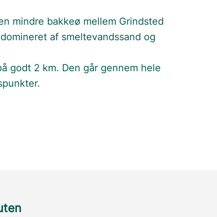
f en mindre bakkeø mellem Grindsted
 domineret af smeltevandssand og
på godt 2 km. Den går gennem hele
tspunkter.
ruten