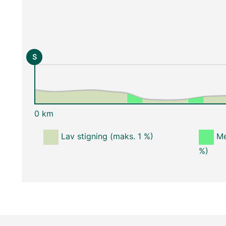
S
0 km
Lav stigning (maks. 1 %)
Me
%)