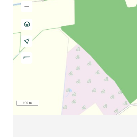
–
100 m