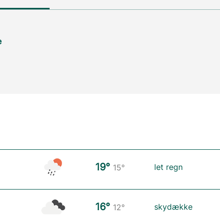
e
19°
let regn
15°
16°
skydække
12°