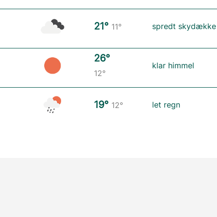
21°
spredt skydække
11°
26°
klar himmel
12°
19°
let regn
12°