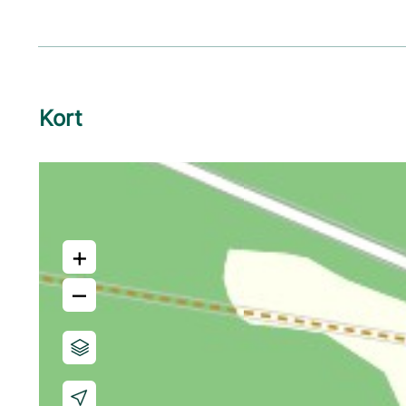
Kort
+
–