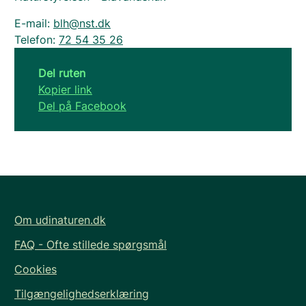
E-mail:
blh@nst.dk
Telefon:
72 54 35 26
Del ruten
Kopier link
Del på Facebook
Om udinaturen.dk
FAQ - Ofte stillede spørgsmål
Cookies
Tilgængelighedserklæring