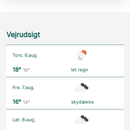
Vejrudsigt
Tors. 6.aug.
18°
let regn
16°
Fre. 7.aug.
16°
skydække
14°
Lør. 8.aug.