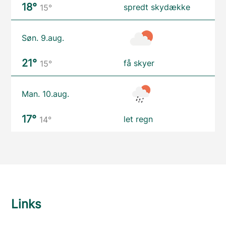
18°
spredt skydække
15°
Søn. 9.aug.
21°
få skyer
15°
Man. 10.aug.
17°
let regn
14°
Links