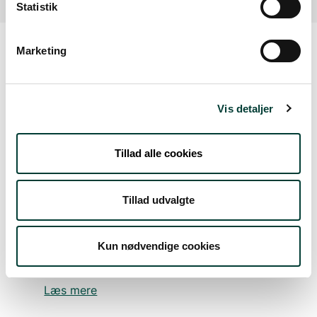
Statistik
Marketing
Sådan kommer du dertil
Vis detaljer
Parkering
Med offentlig transport
Tillad alle cookies
Google Maps
Tillad udvalgte
Kun nødvendige cookies
Blåbjerg Plantage
Blåbjerg Plantage
Læs mere