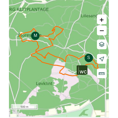
+
–
500 m