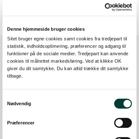
Denne hjemmeside bruger cookies
Sitet bruger egne cookies samt cookies fra tredjepart til
statistik, indholdsoptimering, præferencer og adgang til
funktioner på de sociale medier. Tredjepart kan anvende
Ruten i detaljer
cookies til målrettet markedsføring. Ved at klikke OK
giver du dit samtykke. Du kan altid trække dit samtykke
Start
tilbage.
Samlet:
0 km
P-plads
Samtykkevalg
Nødvendig
Fra forrige:
0,2 km
Samlet:
0,3 km
Mål
Præferencer
Fra forrige:
2,4 km
Samlet:
2,6 km