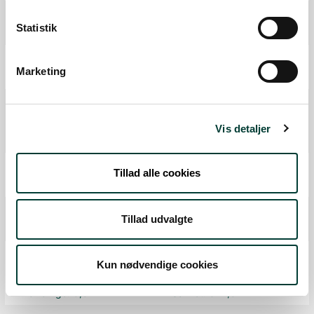
P-plads
Statistik
Fra forrige:
19,7 km
Samlet:
333,0 km
P-plads
Marketing
Fra forrige:
5,6 km
Samlet:
338,6 km
P-plads
Fiskeplatform
Vis detaljer
Fra forrige:
0,1 km
Samlet:
338,6 km
P-plads
Tillad alle cookies
Fra forrige:
1,1 km
Samlet:
339,6 km
P-plads
Tillad udvalgte
Fra forrige:
2,6 km
Samlet:
342,2 km
Udsigtspunkt
Kun nødvendige cookies
P-plads
Fra forrige:
0,8 km
Samlet:
342,8 km