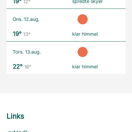
19°
spredte skyer
12°
Ons. 12.aug.
19°
klar himmel
13°
Tors. 13.aug.
22°
klar himmel
16°
Links