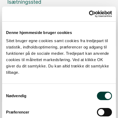
Isætningssted
Fra forrige:
0,1 km
Samlet:
306,8 km
Udsigtspunkt
Fra forrige:
1 km
Samlet:
307,8 km
Denne hjemmeside bruger cookies
Kano/kajak rastested
Sitet bruger egne cookies samt cookies fra tredjepart til
Fra forrige:
0,1 km
Samlet:
307,8 km
statistik, indholdsoptimering, præferencer og adgang til
Shelter på primitiv overnatningsplads
funktioner på de sociale medier. Tredjepart kan anvende
Bålplads
cookies til målrettet markedsføring. Ved at klikke OK
Toilet
giver du dit samtykke. Du kan altid trække dit samtykke
tilbage.
Fra forrige:
0,1 km
Samlet:
307,8 km
P-plads
Toilet
Samtykkevalg
Nødvendig
Fra forrige:
3,4 km
Samlet:
311,2 km
Shelter på primitiv overnatningsplads
Præferencer
Fra forrige:
2,2 km
Samlet:
313,3 km