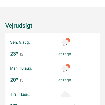
Vejrudsigt
Søn. 9.aug.
23°
let regn
12°
Man. 10.aug.
20°
let regn
13°
Tirs. 11.aug.