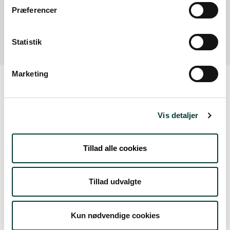
Parkering for ca. 10 biler.
Præferencer
Læs mere
Statistik
Marketing
Vejrudsigt
Vis detaljer
Ons. 5.aug.
Tillad alle cookies
19°
regn
17°
Tillad udvalgte
Tors. 6.aug.
Kun nødvendige cookies
16°
let regn
15°