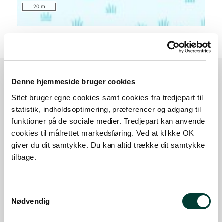
20 m
Denne hjemmeside bruger cookies
Sådan kommer du dertil
Sitet bruger egne cookies samt cookies fra tredjepart til
statistik, indholdsoptimering, præferencer og adgang til
funktioner på de sociale medier. Tredjepart kan anvende
Parkering
cookies til målrettet markedsføring. Ved at klikke OK
giver du dit samtykke. Du kan altid trække dit samtykke
Med offentlig transport
tilbage.
Google Maps
Samtykkevalg
Nødvendig
Holdeplads - ved Roklubben Ringkøbing