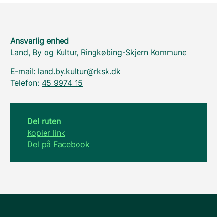
Ansvarlig enhed
Land, By og Kultur, Ringkøbing-Skjern Kommune
E-mail:
land.by.kultur@rksk.dk
Telefon:
45 9974 15
Del ruten
Kopier link
Del på Facebook