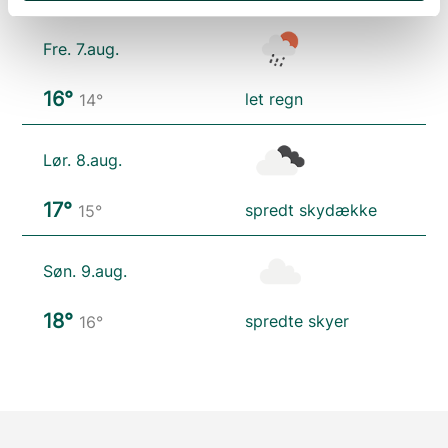
Fre. 7.aug.
16°
let regn
14°
Lør. 8.aug.
17°
spredt skydække
15°
Søn. 9.aug.
18°
spredte skyer
16°