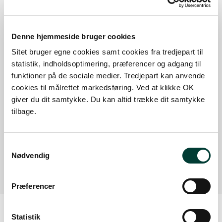
Sådan kommer du dertil
Denne hjemmeside bruger cookies
Parkering
Sitet bruger egne cookies samt cookies fra tredjepart til
statistik, indholdsoptimering, præferencer og adgang til
Med offentlig transport
funktioner på de sociale medier. Tredjepart kan anvende
cookies til målrettet markedsføring. Ved at klikke OK
Google Maps
giver du dit samtykke. Du kan altid trække dit samtykke
tilbage.
Rold Skov v. Horsens
Samtykkevalg
Læs mere
Nødvendig
Præferencer
Statistik