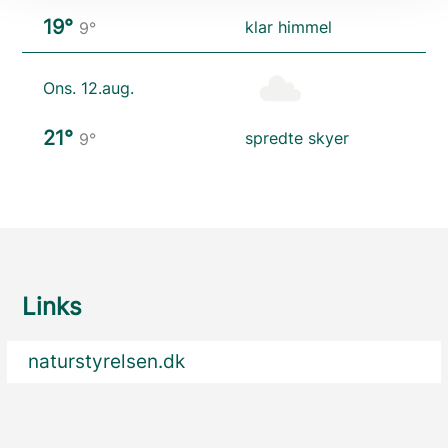
19°
klar himmel
9°
Ons. 12.aug.
21°
spredte skyer
9°
Links
naturstyrelsen.dk