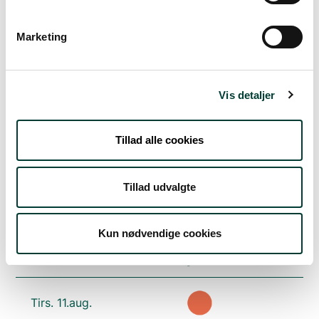
Vejrudsigt
Marketing
Lør. 8.aug.
Vis detaljer
19°
spredte skyer
11°
Tillad alle cookies
Søn. 9.aug.
23°
skydække
12°
Tillad udvalgte
Man. 10.aug.
Kun nødvendige cookies
19°
regn
12°
Tirs. 11.aug.