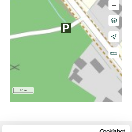
–
20 m