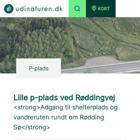
KORT
P-plads
Lille p-plads ved Røddingvej
<strong>Adgang til shelterplads og
vandreruten rundt om Rødding
Sø</strong>