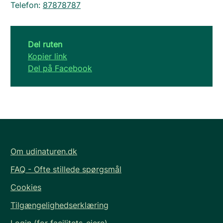
Telefon:
87878787
Del ruten
Kopier link
Del på Facebook
Om udinaturen.dk
FAQ - Ofte stillede spørgsmål
Cookies
Tilgængelighedserklæring
Login (for facilitets-ejere)