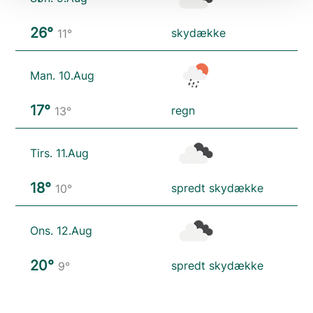
26°
skydække
11°
Man. 10.Aug
17°
regn
13°
Tirs. 11.Aug
18°
spredt skydække
10°
Ons. 12.Aug
20°
spredt skydække
9°