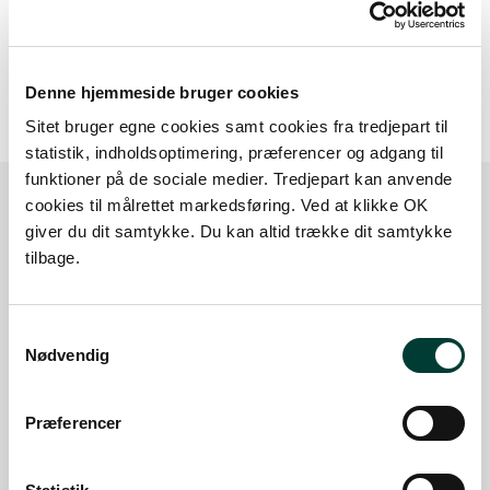
20 m
Denne hjemmeside bruger cookies
Sitet bruger egne cookies samt cookies fra tredjepart til
statistik, indholdsoptimering, præferencer og adgang til
funktioner på de sociale medier. Tredjepart kan anvende
cookies til målrettet markedsføring. Ved at klikke OK
giver du dit samtykke. Du kan altid trække dit samtykke
Sådan kommer du dertil
tilbage.
Parkering
Samtykkevalg
Nødvendig
Med offentlig transport
Google Maps
Præferencer