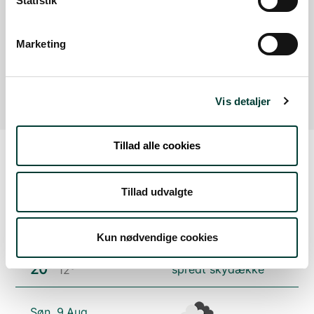
Statistik
Lille p-plads ved Røddingvej
Adgang til shelterplads og vandreruten rundt
Marketing
om Rødding Sø
Læs mere
Vis detaljer
Tillad alle cookies
Vejrudsigt
Tillad udvalgte
Lør. 8.Aug
Kun nødvendige cookies
20°
spredt skydække
12°
Søn. 9.Aug