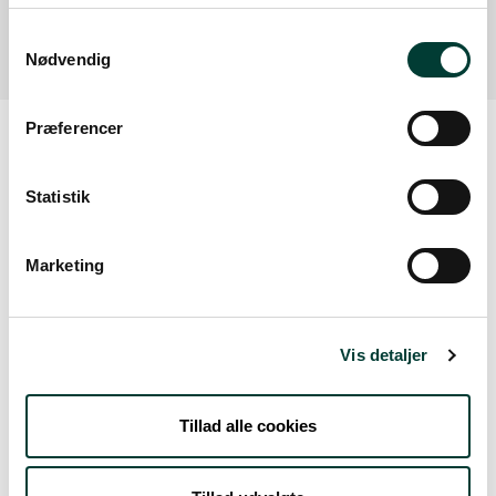
Læs mere
Samtykkevalg
Nødvendig
Præferencer
Vejrudsigt
Statistik
Tors. 6.Aug
Marketing
20°
let regn
15°
Vis detaljer
Fre. 7.Aug
Tillad alle cookies
17°
skydække
14°