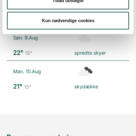
Tillad udvalgte
Lør. 8.Aug
20°
spredte skyer
13°
Kun nødvendige cookies
Søn. 9.Aug
22°
spredte skyer
15°
Man. 10.Aug
21°
skydække
15°