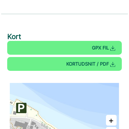
Kort
GPX FIL
KORTUDSNIT / PDF
+